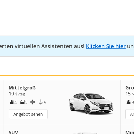
erten virtuellen Assistenten aus!
Klicken Sie hier
und
Mittelgroß
Gr
10
15
$ /tag
$
5
5
A
4
Angebot sehen
A
SUV
Min