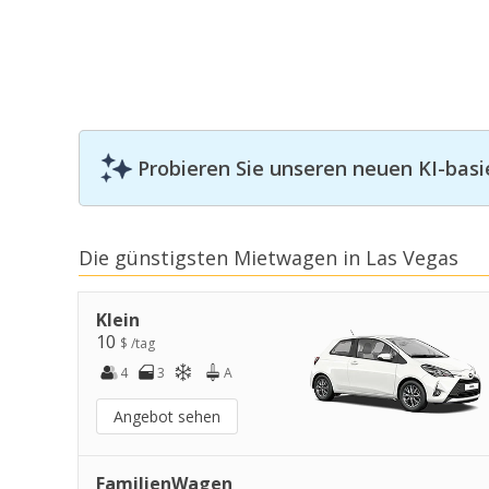
Probieren Sie unseren neuen KI-basi
Die günstigsten Mietwagen in Las Vegas
Klein
10
$ /tag
4
3
A
Angebot sehen
FamilienWagen