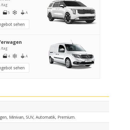
 /tag
5
A
ngebot sehen
ferwagen
 /tag
4
A
ngebot sehen
agen, Minivan, SUV, Automatik, Premium.