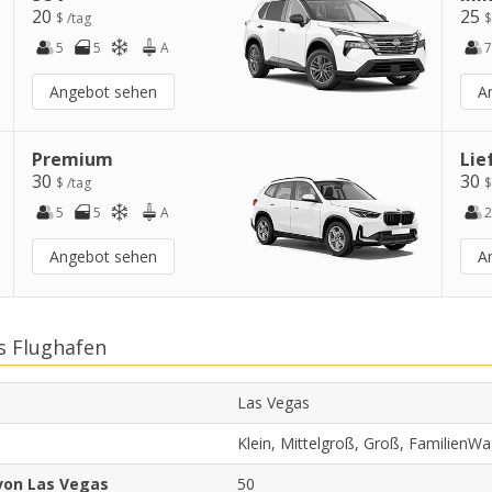
20
25
$ /tag
$
5
5
A
7
Angebot sehen
A
Premium
Lie
30
30
$ /tag
$
5
5
A
2
Angebot sehen
A
s Flughafen
Las Vegas
Klein, Mittelgroß, Groß, FamilienW
von Las Vegas
50