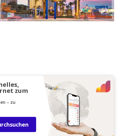
nelles,
ernet zum
den – zu
urchsuchen