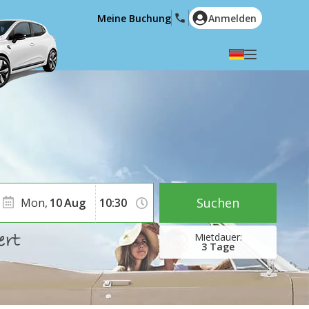
Meine Buchung
Anmelden
Wählen Sie Ihre Sprache
English
Español
Deutsch
Français
Italiano
Nederlands
Português
English (US)
Polski
Türkçe
Suchen
Mon,
10
Aug
Română
Ελληνικά
Русский
Hrvatski
3
Tage
العربية