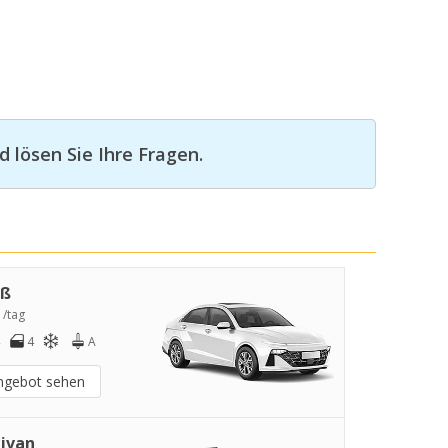
 lösen Sie Ihre Fragen.
oß
 /tag
4
A
ngebot sehen
ivan