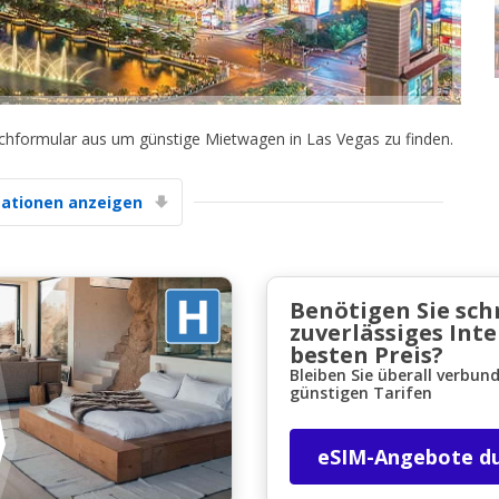
uchformular aus um günstige Mietwagen in Las Vegas zu finden.
Top-Ersparnisses
ationen anzeigen
Erhalten Sie Zugang zu exklusiven
Partnerangeboten
Benötigen Sie sch
zuverlässiges Int
Mit eLink anmelden
besten Preis?
Bleiben Sie überall verbun
günstigen Tarifen
eSIM-Angebote d