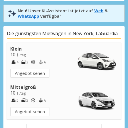
Neu! Unser KI-Assistent ist jetzt auf
Web
&
WhatsApp
verfügbar
Die günstigsten Mietwagen in New York, LaGuardia
Klein
10
$ /tag
4
3
A
Angebot sehen
Mittelgroß
10
$ /tag
5
5
A
Angebot sehen