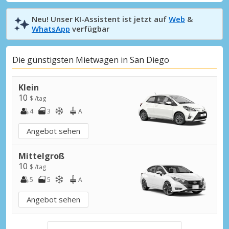
Neu! Unser KI-Assistent ist jetzt auf
Web
&
WhatsApp
verfügbar
Die günstigsten Mietwagen in San Diego
Klein
10
$ /tag
4
3
A
Angebot sehen
Mittelgroß
10
$ /tag
5
5
A
Angebot sehen