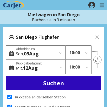
Mietwagen in San Diego
Buchen sie in 3 minuten
Abholdatum:
09
Aug
Son
3
Tage
Rückgabedatum:
12
Aug
Mit
Rückgabe an derselben Station
Fahrer zwischen 26 und 69 Jahren