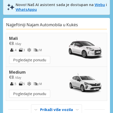
Novo! Naš AI asistent sada je dostupan na
Webu
i
WhatsAppu
Najjeftiniji Najam Automobila u Kukës
Mali
€8
/day
4
3
M
Pogledajte ponudu
Medium
€8
/day
5
5
M
Pogledajte ponudu
Prikaži više vozila