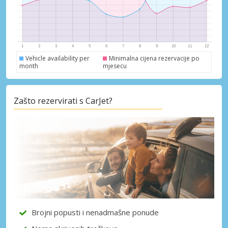
Vehicle availability per
Minimalna cijena rezervacije po
month
mjesecu
Zašto rezervirati s CarJet?
Posebni popusti
Pristupite ekskluzivnim ponudama naših
dobavljača
Brojni popusti i nenadmašne ponude