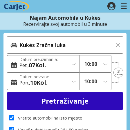
Najam Automobila u Kukës
Rezervirajte svoj automobil u 3 minute
Datum preuzimanja:
07
Kol.
Pet.
3
dana
Datum povrata:
10
Kol.
Pon.
Vratite automobil na isto mjesto
Vozač u dobi između 26 i 69 godina