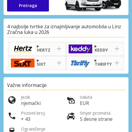
Pretraga
4 najbolje tvrtke za iznajmljivanje automobila u Linz
Zračna luka u 2026
HERTZ
KEDDY
SIXT
THRIFTY
Važne informacije
Jezik
Valuta
njemački
EUR
Pozivni broj
Smjer prometa
+ 43
S desne strane
Ograničenje