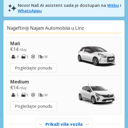
Novo! Naš AI asistent sada je dostupan na
Webu
i
WhatsAppu
Najjeftiniji Najam Automobila u Linz
Mali
€14
/day
4
3
M
Pogledajte ponudu
Medium
€14
/day
5
5
M
Pogledajte ponudu
Prikaži više vozila