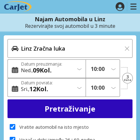
Najam Automobila u Linz
Rezervirajte svoj automobil u 3 minute
Datum preuzimanja:
09
Kol.
Ned.
3
dana
Datum povrata:
12
Kol.
Sri.
Vratite automobil na isto mjesto
Vozač u dobi između 26 i 69 godina