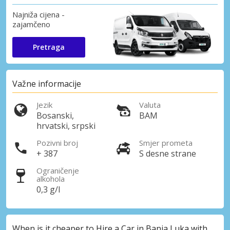
Najniža cijena -
zajamčeno
Pretraga
Važne informacije
Jezik
Valuta
Bosanski,
BAM
hrvatski, srpski
Pozivni broj
Smjer prometa
+ 387
S desne strane
Ograničenje
alkohola
0,3 g/l
When is it cheaper to Hire a Car in Banja Luka with