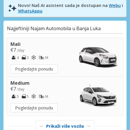
Novo! Naš AI asistent sada je dostupan na
Webu
i
WhatsAppu
Najjeftiniji Najam Automobila u Banja Luka
Mali
€7
/day
4
3
M
Pogledajte ponudu
Medium
€7
/day
5
5
M
Pogledajte ponudu
Prikaži više vozila