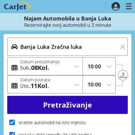
Najam Automobila u Banja Luka
Rezervirajte svoj automobil u 3 minute
Datum preuzimanja:
08
Kol.
Sub.
3
dana
Datum povrata:
11
Kol.
Uto.
Vratite automobil na isto mjesto
Vozač u dobi između 26 i 69 godina