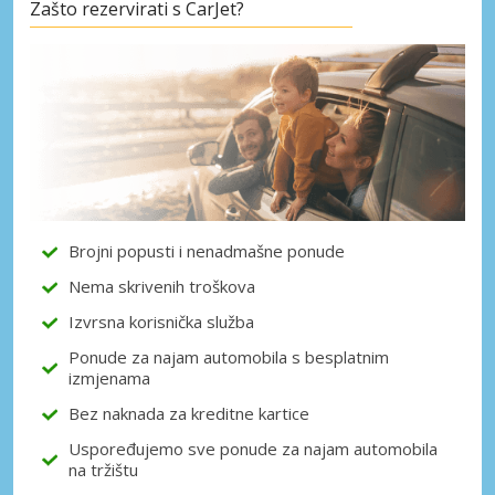
Zašto rezervirati s CarJet?
Posebni popusti
Pristupite ekskluzivnim ponudama naših
dobavljača
Prijava putem eLinka
Brojni popusti i nenadmašne ponude
Nema skrivenih troškova
Izvrsna korisnička služba
Ponude za najam automobila s besplatnim
izmjenama
Bez naknada za kreditne kartice
Uspoređujemo sve ponude za najam automobila
na tržištu