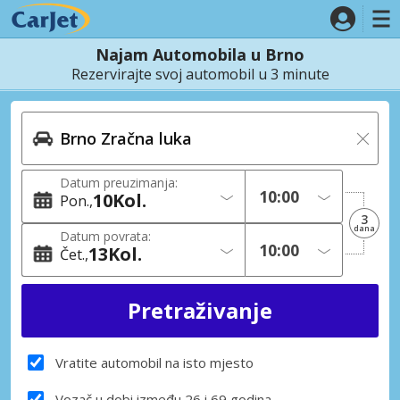
Najam Automobila u Brno
Rezervirajte svoj automobil u 3 minute
Datum preuzimanja:
10
Kol.
Pon.
3
dana
Datum povrata:
13
Kol.
Čet.
Vratite automobil na isto mjesto
Vozač u dobi između 26 i 69 godina