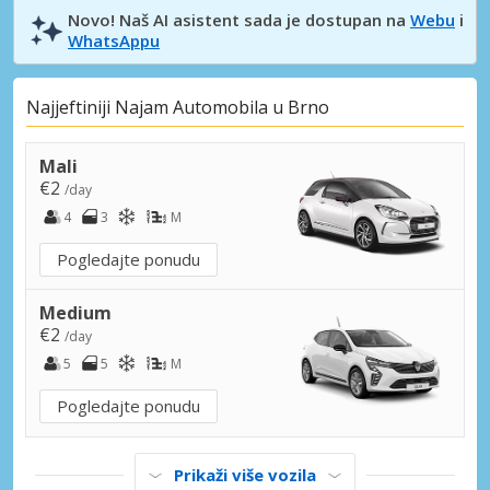
Novo! Naš AI asistent sada je dostupan na
Webu
i
WhatsAppu
Najjeftiniji Najam Automobila u Brno
Mali
€2
/day
4
3
M
Pogledajte ponudu
Medium
€2
/day
5
5
M
Pogledajte ponudu
Prikaži više vozila