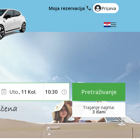
Moja rezervacija
Prijava
Odaberite svoj jezik
English
Español
Deutsch
Français
Italiano
Nederlands
Português
English (US)
Polski
Türkçe
Pretraživanje
Uto.,
11
Kol.
Română
Ελληνικά
Русский
Hrvatski
3
dani
العربية