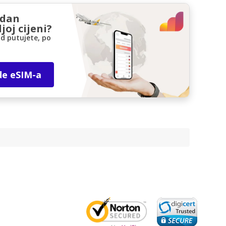
zdan
joj cijeni?
d putujete, po
de eSIM-a