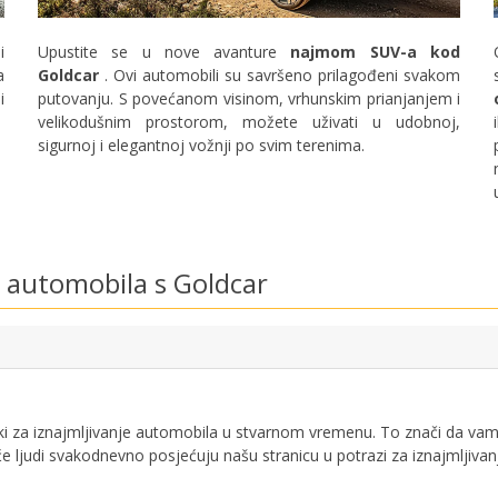
Posebni popusti
Pristupite ekskluzivnim ponudama naših
i
Upustite se u nove avanture
najmom SUV-a kod
dobavljača
a
Goldcar
. Ovi automobili su savršeno prilagođeni svakom
i
putovanju. S povećanom visinom, vrhunskim prianjanjem i
velikodušnim prostorom, možete uživati ​​u udobnoj,
sigurnoj i elegantnoj vožnji po svim terenima.
Prijava putem eLinka
u automobila s Goldcar
i za iznajmljivanje automobila u stvarnom vremenu. To znači da vam u
će ljudi svakodnevno posjećuju našu stranicu u potrazi za iznajmljivan