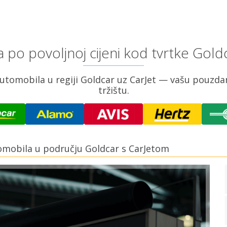
po povoljnoj cijeni kod tvrtke Gol
omobila u regiji Goldcar uz CarJet — vašu pouzdanu
tržištu.
tomobila u području Goldcar s CarJetom