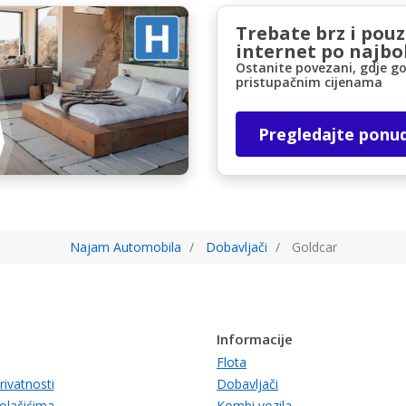
Trebate brz i pou
internet po najbol
Ostanite povezani, gdje go
pristupačnim cijenama
Pregledajte ponu
Najam Automobila
Dobavljači
Goldcar
Informacije
Flota
rivatnosti
Dobavljači
kolačićima
Kombi vozila