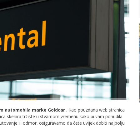
am automobila marke Goldcar
. Kao pouzdana web stranica
ica skenira tržište u stvarnom vremenu kako bi vam ponudila
putovanje ili odmor, osiguravamo da ćete uvijek dobiti najbolju