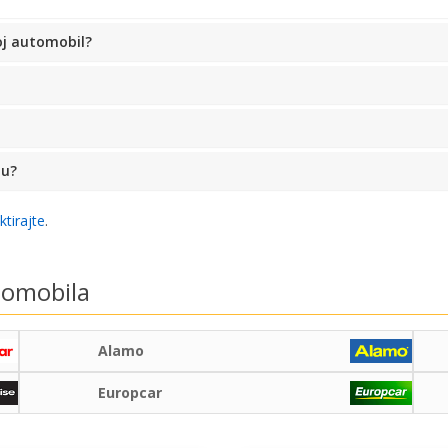
oj automobil?
ju?
ktirajte
.
tomobila
Alamo
Europcar