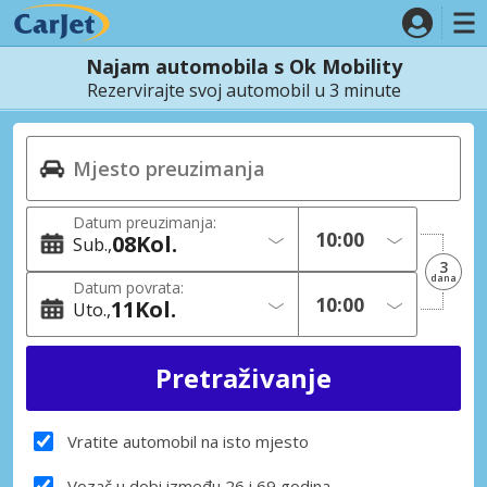
Najam automobila s Ok Mobility
Rezervirajte svoj automobil u 3 minute
Datum preuzimanja:
08
Kol.
Sub.
3
dana
Datum povrata:
11
Kol.
Uto.
Vratite automobil na isto mjesto
Vozač u dobi između 26 i 69 godina