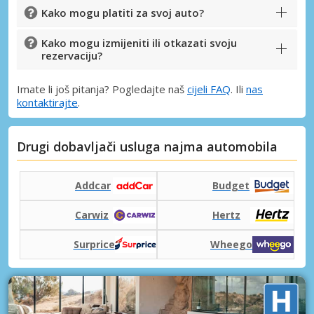
Kako mogu platiti za svoj auto?
Kako mogu izmijeniti ili otkazati svoju
rezervaciju?
Imate li još pitanja? Pogledajte naš
cijeli FAQ
. Ili
nas
kontaktirajte
.
Drugi dobavljači usluga najma automobila
Addcar
Budget
Carwiz
Hertz
Surprice
Wheego