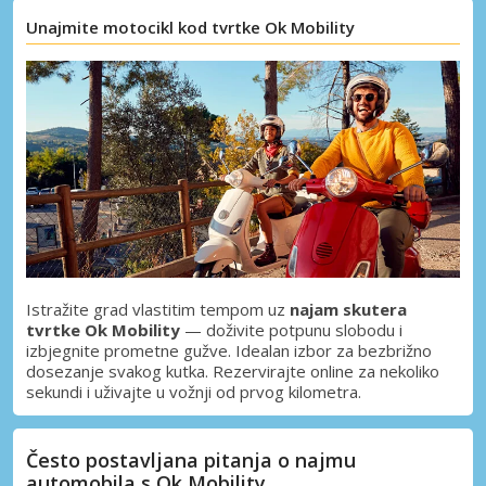
Pristupite ekskluzivnim ponudama naših
Unajmite motocikl kod tvrtke Ok Mobility
dobavljača
Prijava putem eLinka
Istražite grad vlastitim tempom uz
najam skutera
tvrtke Ok Mobility
— doživite potpunu slobodu i
izbjegnite prometne gužve. Idealan izbor za bezbrižno
dosezanje svakog kutka. Rezervirajte online za nekoliko
sekundi i uživajte u vožnji od prvog kilometra.
Često postavljana pitanja o najmu
automobila s Ok Mobility