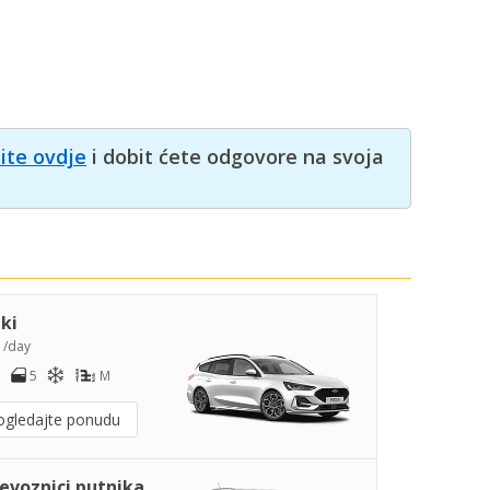
nite ovdje
i dobit ćete odgovore na svoja
iki
2
/day
5
M
ogledajte ponudu
jevoznici putnika