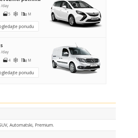
8
/day
5
M
ogledajte ponudu
s
0
/day
4
M
ogledajte ponudu
, SUV, Automatski, Premium.