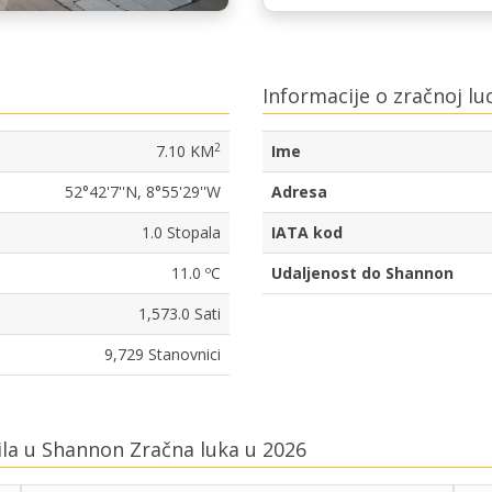
Informacije o zračnoj luc
2
7.10 KM
Ime
52°42'7''N, 8°55'29''W
Adresa
1.0 Stopala
IATA kod
11.0 ºC
Udaljenost do Shannon
1,573.0 Sati
9,729 Stanovnici
ila u Shannon Zračna luka u 2026