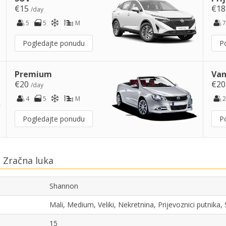
€15
€1
/day
5
5
M
7
Pogledajte ponudu
P
Premium
Van
€20
€2
/day
4
5
M
2
Pogledajte ponudu
P
 Zračna luka
Shannon
Mali, Medium, Veliki, Nekretnina, Prijevoznici putnika
15