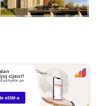
zdan
joj cijeni?
d putujete, po
de eSIM-a