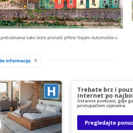
a pretraživanje kako biste pronašli jeftine Najam Automobila u
Posebni popusti
Pristupite ekskluzivnim ponudama naših
iše informacija
dobavljača
Trebate brz i pou
Prijava putem eLinka
internet po najbol
Ostanite povezani, gdje go
pristupačnim cijenama
Pregledajte ponu