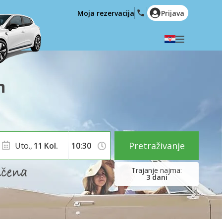
Moja rezervacija
Prijava
Odaberite svoj jezik
English
Español
n
Deutsch
Français
Italiano
Nederlands
Português
English (US)
Polski
Türkçe
Pretraživanje
Uto.,
11
Kol.
Română
Ελληνικά
Русский
Hrvatski
3
dani
العربية