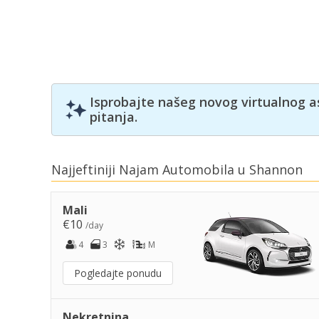
Isprobajte našeg novog virtualnog a
pitanja.
Najjeftiniji Najam Automobila u Shannon
Mali
€10
/day
4
3
M
Pogledajte ponudu
Nekretnina