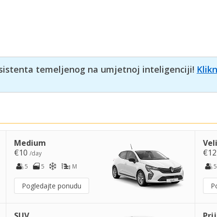
sistenta temeljenog na umjetnoj inteligenciji!
Klik
Medium
Vel
€10
€1
/day
5
5
M
5
Pogledajte ponudu
P
SUV
Pri