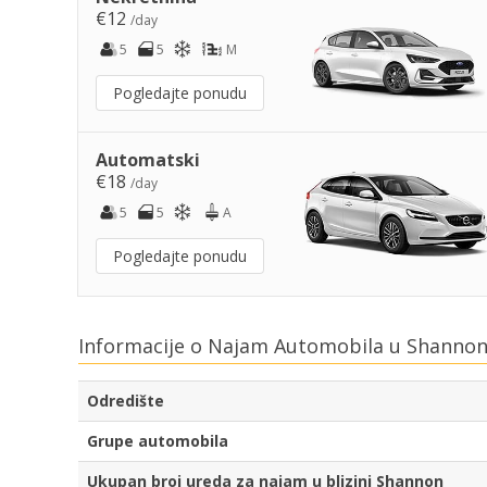
€12
/day
5
5
M
Pogledajte ponudu
Automatski
€18
/day
5
5
A
Pogledajte ponudu
Informacije o Najam Automobila u Shannon
Odredište
Grupe automobila
Ukupan broj ureda za najam u blizini Shannon