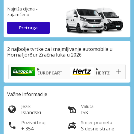
Najniža cijena -
zajamčeno
Pretraga
2 najbolje tvrtke za iznajmljivanje automobila u
Hornafjörður Zračna luka u 2026
EUROPCAR
HERTZ
Važne informacije
Jezik
Valuta
Islandski
ISK
Pozivni broj
Smjer prometa
+ 354
S desne strane