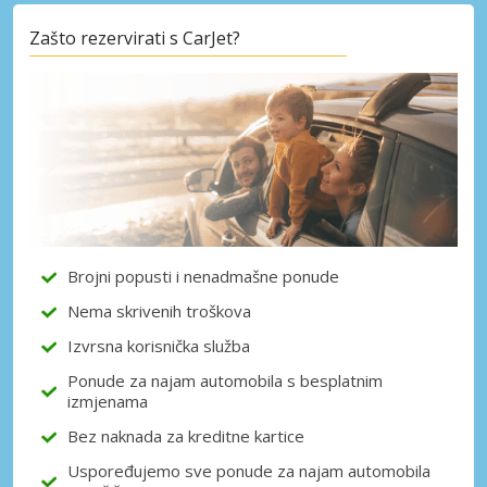
Zašto rezervirati s CarJet?
Posebni popusti
Pristupite ekskluzivnim ponudama naših
dobavljača
Prijava putem eLinka
Brojni popusti i nenadmašne ponude
Nema skrivenih troškova
Izvrsna korisnička služba
Ponude za najam automobila s besplatnim
izmjenama
Bez naknada za kreditne kartice
Uspoređujemo sve ponude za najam automobila