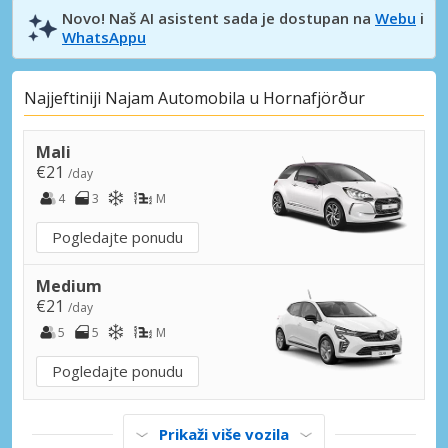
Novo! Naš AI asistent sada je dostupan na
Webu
i
WhatsAppu
Najjeftiniji Najam Automobila u Hornafjörður
Mali
€21
/day
4
3
M
Pogledajte ponudu
Medium
€21
/day
5
5
M
Pogledajte ponudu
Prikaži više vozila