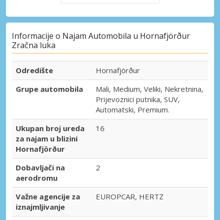
Informacije o Najam Automobila u Hornafjörður
Zračna luka
Odredište
Hornafjörður
Grupe automobila
Mali, Medium, Veliki, Nekretnina,
Prijevoznici putnika, SUV,
Automatski, Premium.
Ukupan broj ureda
16
za najam u blizini
Hornafjörður
Dobavljači na
2
aerodromu
Važne agencije za
EUROPCAR, HERTZ
iznajmljivanje