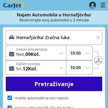
Najam Automobila u Hornafjörður
Rezervirajte svoj automobil u 3 minute
Datum preuzimanja:
09
Kol.
Ned.
3
dana
Datum povrata:
12
Kol.
Sri.
Vratite automobil na isto mjesto
Vozač u dobi između 26 i 69 godina