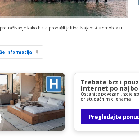
 pretraživanje kako biste pronašli jeftine Najam Automobila u
iše informacija
Posebni popusti
Pristupite ekskluzivnim ponudama naših
dobavljača
Trebate brz i pou
internet po najbol
Ostanite povezani, gdje go
Prijava putem eLinka
pristupačnim cijenama
Pregledajte ponu