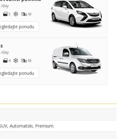
2
/day
5
M
ogledajte ponudu
s
3
/day
4
M
ogledajte ponudu
, SUV, Automatski, Premium.