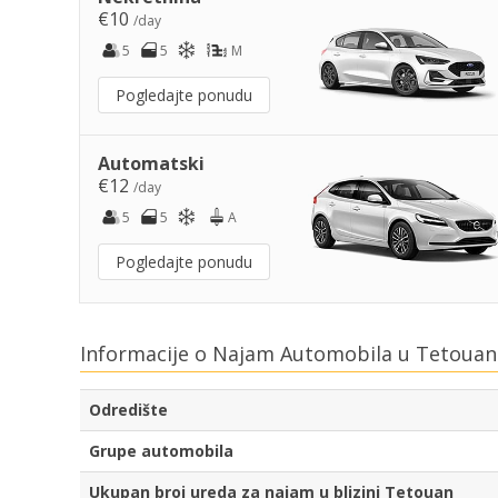
€10
/day
5
5
M
Pogledajte ponudu
Automatski
€12
/day
5
5
A
Pogledajte ponudu
Informacije o Najam Automobila u Tetouan
Odredište
Grupe automobila
Ukupan broj ureda za najam u blizini Tetouan