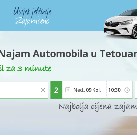
Najam Automobila u Tetoua
Ned.,
09
Kol.