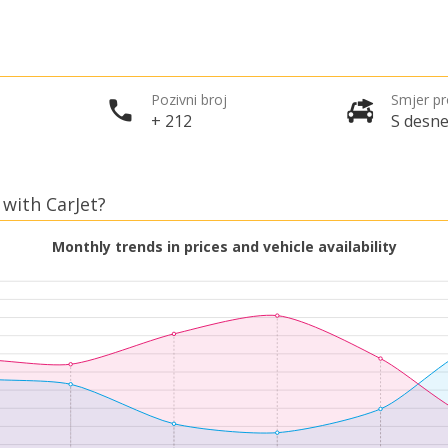
Pozivni broj
Smjer p
+ 212
S desne
 with CarJet?
Monthly trends in prices and vehicle availability