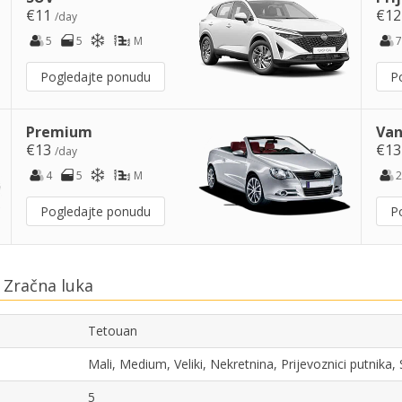
€11
€1
/day
5
5
M
7
Pogledajte ponudu
P
Premium
Van
€13
€1
/day
4
5
M
2
Pogledajte ponudu
P
 Zračna luka
Tetouan
Mali, Medium, Veliki, Nekretnina, Prijevoznici putnika
5