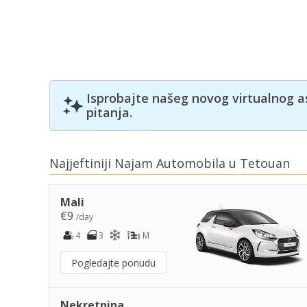
Isprobajte našeg novog virtualnog a
pitanja.
Najjeftiniji Najam Automobila u Tetouan
Mali
€9
/day
4
3
M
Pogledajte ponudu
Nekretnina