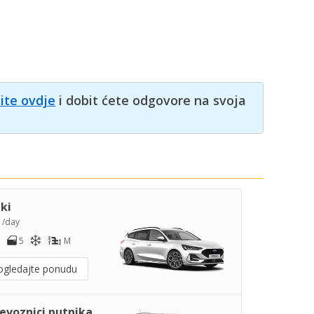
nite ovdje
i dobit ćete odgovore na svoja
iki
0
/day
5
M
ogledajte ponudu
jevoznici putnika