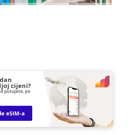
zdan
joj cijeni?
d putujete, po
de eSIM-a