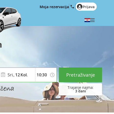
Moja rezervacija
Prijava
Odaberite svoj jezik
English
Español
n
Deutsch
Français
Italiano
Nederlands
Português
English (US)
Polski
Türkçe
Pretraživanje
Sri.,
12
Kol.
Română
Ελληνικά
Русский
Hrvatski
3
dani
العربية