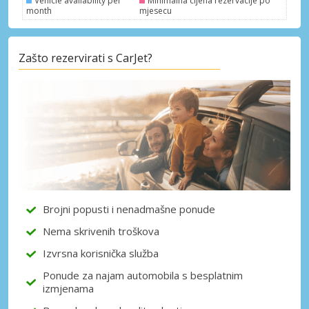
Vehicle availability per
Minimalna cijena rezervacije po
month
mjesecu
Zašto rezervirati s CarJet?
Posebni popusti
Pristupite ekskluzivnim ponudama naših
dobavljača
Prijava putem eLinka
Brojni popusti i nenadmašne ponude
Nema skrivenih troškova
Izvrsna korisnička služba
Ponude za najam automobila s besplatnim
izmjenama