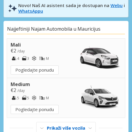
Novo! Naš AI asistent sada je dostupan na
Webu
i
WhatsAppu
Najjeftiniji Najam Automobila u Mauricijus
Mali
€2
/day
4
3
M
Pogledajte ponudu
Medium
€2
/day
5
5
M
Pogledajte ponudu
Prikaži više vozila