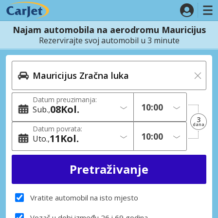
Najam automobila na aerodromu Mauricijus
Rezervirajte svoj automobil u 3 minute
Datum preuzimanja:
08
Kol.
Sub.
3
dana
Datum povrata:
11
Kol.
Uto.
Vratite automobil na isto mjesto
Vozač u dobi između 26 i 69 godina