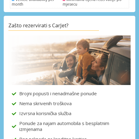
month
mjesecu
Zašto rezervirati s CarJet?
Posebni popusti
Pristupite ekskluzivnim ponudama naših
dobavljača
Prijava putem eLinka
Brojni popusti i nenadmašne ponude
Nema skrivenih troškova
Izvrsna korisnička služba
Ponude za najam automobila s besplatnim
izmjenama