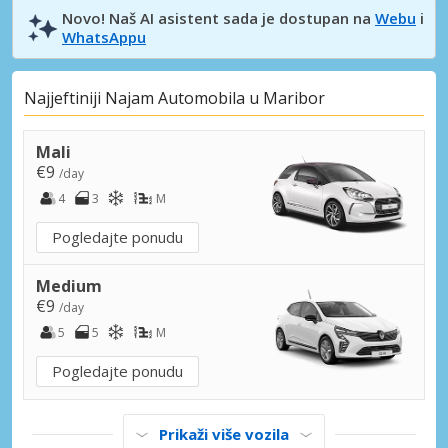
Novo! Naš AI asistent sada je dostupan na
Webu
i
WhatsAppu
Najjeftiniji Najam Automobila u Maribor
Mali
€9
/day
4
3
M
Pogledajte ponudu
Medium
€9
/day
5
5
M
Pogledajte ponudu
Prikaži više vozila