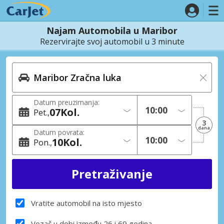
Najam Automobila u Maribor
Rezervirajte svoj automobil u 3 minute
Datum preuzimanja:
07
Kol.
Pet.
3
dana
Datum povrata:
10
Kol.
Pon.
Vratite automobil na isto mjesto
Vozač u dobi između 26 i 69 godina