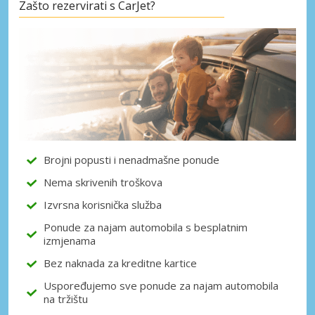
Zašto rezervirati s CarJet?
Posebni popusti
Pristupite ekskluzivnim ponudama naših
dobavljača
Prijava putem eLinka
Brojni popusti i nenadmašne ponude
Nema skrivenih troškova
Izvrsna korisnička služba
Ponude za najam automobila s besplatnim
izmjenama
Bez naknada za kreditne kartice
Uspoređujemo sve ponude za najam automobila
na tržištu