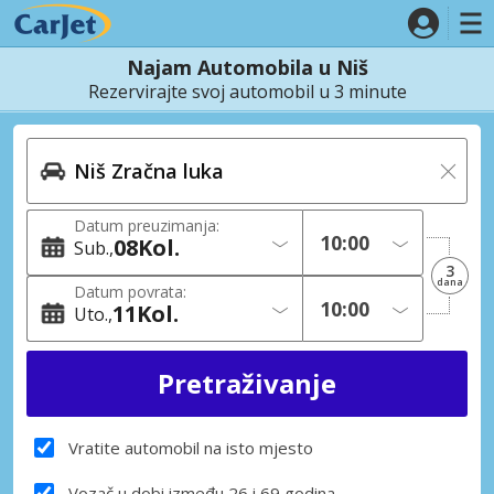
Najam Automobila u Niš
Rezervirajte svoj automobil u 3 minute
Datum preuzimanja:
08
Kol.
Sub.
3
dana
Datum povrata:
11
Kol.
Uto.
Vratite automobil na isto mjesto
Vozač u dobi između 26 i 69 godina