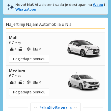
Novo! Naš AI asistent sada je dostupan na
Webu
i
WhatsAppu
Najjeftiniji Najam Automobila u Niš
Mali
€7
/day
4
3
M
Pogledajte ponudu
Medium
€7
/day
5
5
M
Pogledajte ponudu
Prikaži više vozila