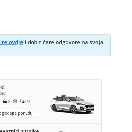
nite ovdje
i dobit ćete odgovore na svoja
iki
day
5
M
ogledajte ponudu
jevoznici putnika