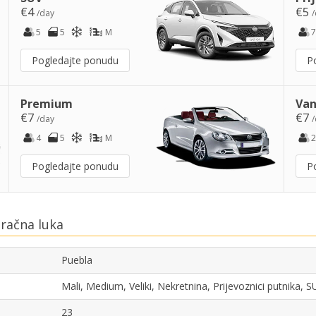
€4
€5
/day
/
5
5
M
7
Pogledajte ponudu
P
Premium
Van
€7
€7
/day
/
4
5
M
2
Pogledajte ponudu
P
račna luka
Puebla
Mali, Medium, Veliki, Nekretnina, Prijevoznici putnika,
23