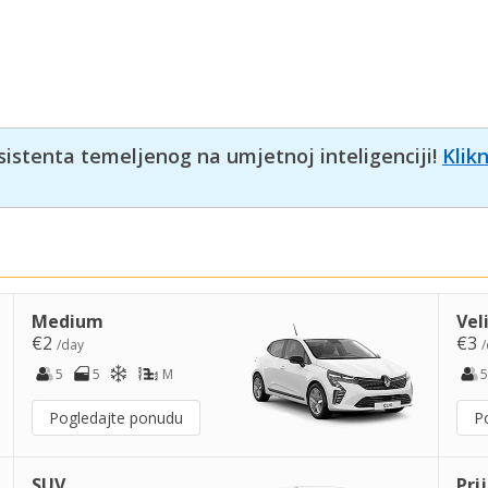
sistenta temeljenog na umjetnoj inteligenciji!
Klik
Medium
Vel
€2
€3
/day
/
5
5
M
5
Pogledajte ponudu
P
SUV
Pri