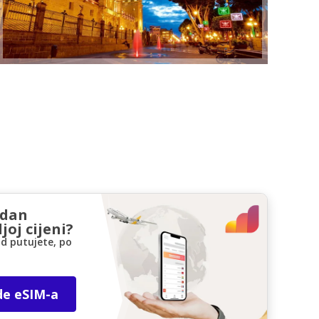
zdan
joj cijeni?
d putujete, po
de eSIM-a