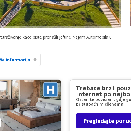
pretraživanje kako biste pronašli jeftine Najam Automobila u
Posebni popusti
Pristupite ekskluzivnim ponudama naših
iše informacija
dobavljača
Trebate brz i pou
Prijava putem eLinka
internet po najbol
Ostanite povezani, gdje go
pristupačnim cijenama
Pregledajte ponu