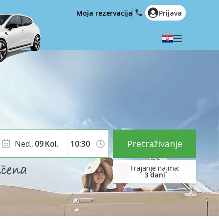
Moja rezervacija
Prijava
Odaberite svoj jezik
English
Español
Deutsch
Français
Italiano
Nederlands
Português
English (US)
Polski
Türkçe
Pretraživanje
Ned.,
09
Kol.
Română
Ελληνικά
Русский
Hrvatski
3
dani
العربية