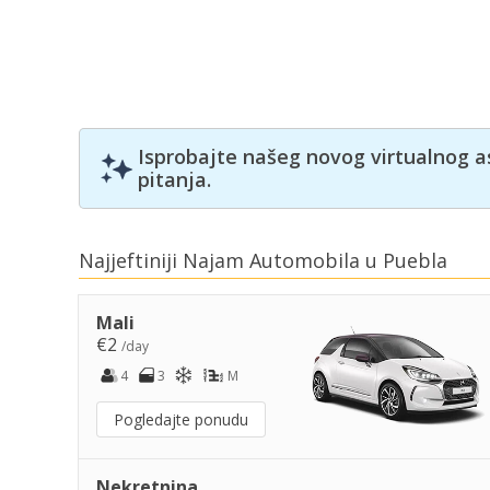
Isprobajte našeg novog virtualnog a
pitanja.
Najjeftiniji Najam Automobila u Puebla
Mali
€2
/day
4
3
M
Pogledajte ponudu
Nekretnina