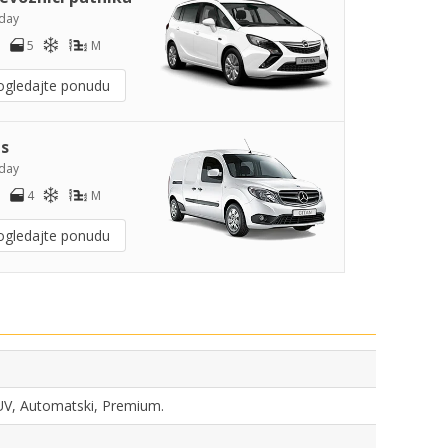
day
5
M
ogledajte ponudu
s
day
4
M
ogledajte ponudu
 SUV, Automatski, Premium.