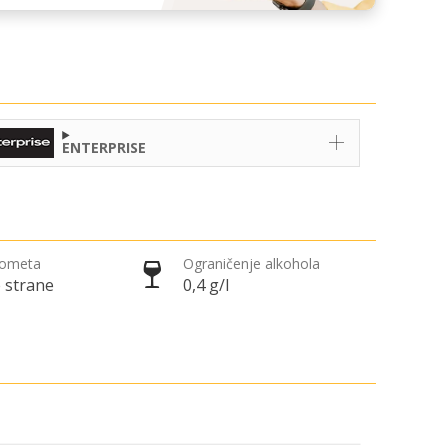
ENTERPRISE
rometa
Ograničenje alkohola
 strane
0,4 g/l