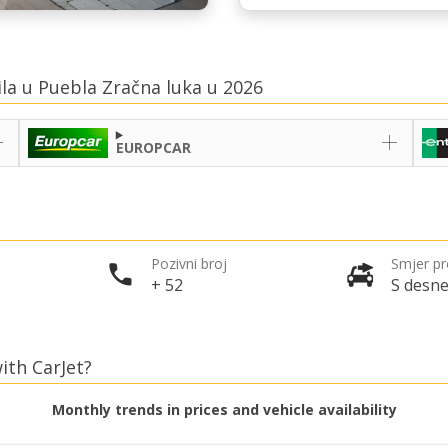
ila u Puebla Zračna luka u 2026
EUROPCAR
Pozivni broj
Smjer p
+ 52
S desne
ith CarJet?
Monthly trends in prices and vehicle availability