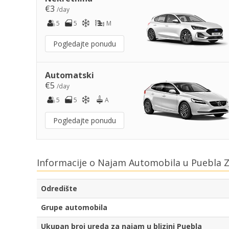
€3
/day
5
5
M
Pogledajte ponudu
Automatski
€5
/day
5
5
A
Pogledajte ponudu
Informacije o Najam Automobila u Puebla Z
Odredište
Grupe automobila
Ukupan broj ureda za najam u blizini Puebla