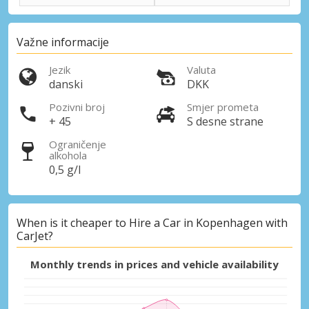
Važne informacije
Jezik
Valuta
danski
DKK
Pozivni broj
Smjer prometa
+ 45
S desne strane
Ograničenje
alkohola
0,5 g/l
When is it cheaper to Hire a Car in Kopenhagen with
CarJet?
Monthly trends in prices and vehicle availability
Posebni popusti
Pristupite ekskluzivnim ponudama naših