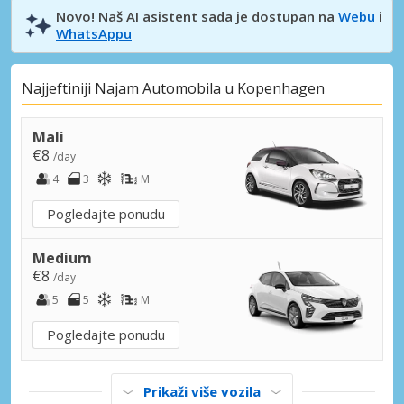
Novo! Naš AI asistent sada je dostupan na
Webu
i
WhatsAppu
Najjeftiniji Najam Automobila u Kopenhagen
Mali
€8
/day
4
3
M
Pogledajte ponudu
Medium
€8
/day
5
5
M
Pogledajte ponudu
Prikaži više vozila