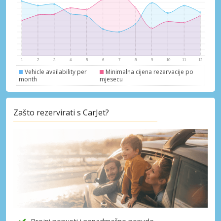
dobavljača
Prijava putem eLinka
Vehicle availability per
Minimalna cijena rezervacije po
month
mjesecu
Zašto rezervirati s CarJet?
Brojni popusti i nenadmašne ponude