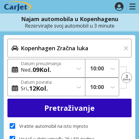
Najam automobila u Kopenhagenu
Rezervirajte svoj automobil u 3 minute
Datum preuzimanja:
09
Kol.
Ned.
3
dana
Datum povrata:
12
Kol.
Sri.
Vratite automobil na isto mjesto
Vozač u dobi između 26 i 69 godina