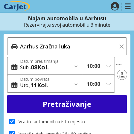
Najam automobila u Aarhusu
Rezervirajte svoj automobil u 3 minute
Datum preuzimanja:
08
Kol.
Sub.
3
dana
Datum povrata:
11
Kol.
Uto.
Vratite automobil na isto mjesto
Vozač u dobi između 26 i 69 godina