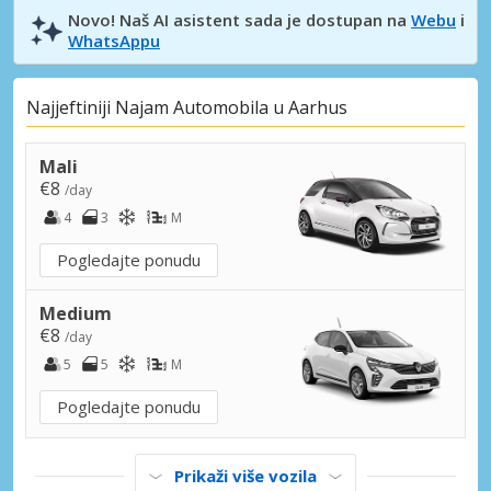
Novo! Naš AI asistent sada je dostupan na
Webu
i
WhatsAppu
Najjeftiniji Najam Automobila u Aarhus
Mali
€8
/day
4
3
M
Pogledajte ponudu
Medium
€8
/day
5
5
M
Pogledajte ponudu
Prikaži više vozila