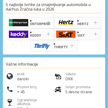
5 najbolje tvrtke za iznajmljivanje automobila u
Aarhus Zračna luka u 2026
ENTERPRISE
HERTZ
KEDDY
SIXT
THRIFTY
Važne informacije
Jezik
Valuta
danski
DKK
Pozivni broj
Smjer prometa
+ 45
S desne strane
Ograničenje
alkohola