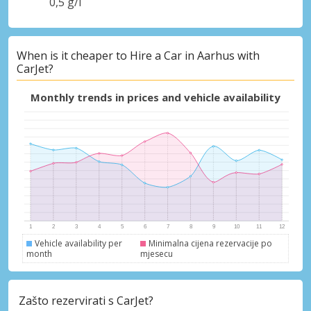
0,5 g/l
Posebni popusti
When is it cheaper to Hire a Car in Aarhus with
Pristupite ekskluzivnim ponudama naših
CarJet?
dobavljača
Monthly trends in prices and vehicle availability
Prijava putem eLinka
Vehicle availability per
Minimalna cijena rezervacije po
month
mjesecu
Zašto rezervirati s CarJet?