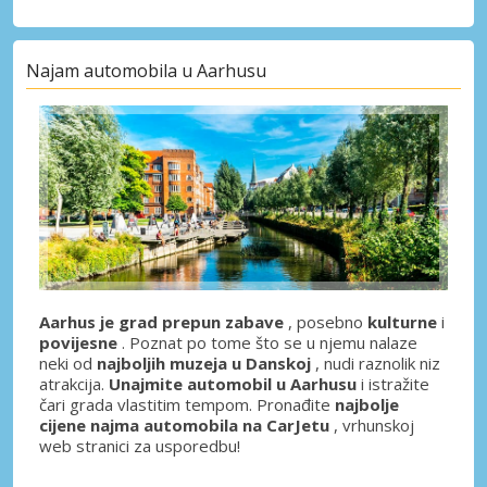
Najam automobila u Aarhusu
Aarhus je grad prepun zabave
, posebno
kulturne
i
povijesne
. Poznat po tome što se u njemu nalaze
neki od
najboljih muzeja u Danskoj
, nudi raznolik niz
atrakcija.
Unajmite automobil u Aarhusu
i istražite
čari grada vlastitim tempom. Pronađite
najbolje
cijene najma automobila na CarJetu
, vrhunskoj
web stranici za usporedbu!