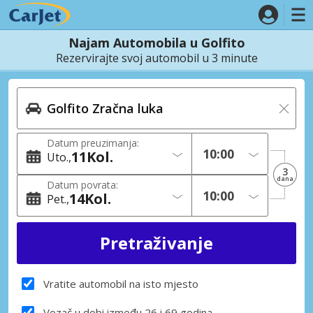
Najam Automobila u Golfito
Rezervirajte svoj automobil u 3 minute
Datum preuzimanja:
11
Kol.
Uto.
3
dana
Datum povrata:
14
Kol.
Pet.
Vratite automobil na isto mjesto
Vozač u dobi između 26 i 69 godina