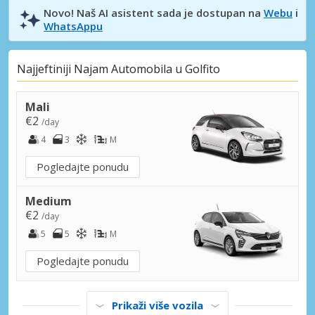
Novo! Naš AI asistent sada je dostupan na
Webu
i
WhatsAppu
Najjeftiniji Najam Automobila u Golfito
Mali
€2
/day
4
3
M
Pogledajte ponudu
Medium
€2
/day
5
5
M
Pogledajte ponudu
Prikaži više vozila