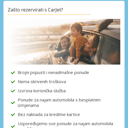
Zašto rezervirati s CarJet?
Posebni popusti
Pristupite ekskluzivnim ponudama naših
dobavljača
Prijava putem eLinka
Brojni popusti i nenadmašne ponude
Nema skrivenih troškova
Izvrsna korisnička služba
Ponude za najam automobila s besplatnim
izmjenama
Bez naknada za kreditne kartice
Uspoređujemo sve ponude za najam automobila