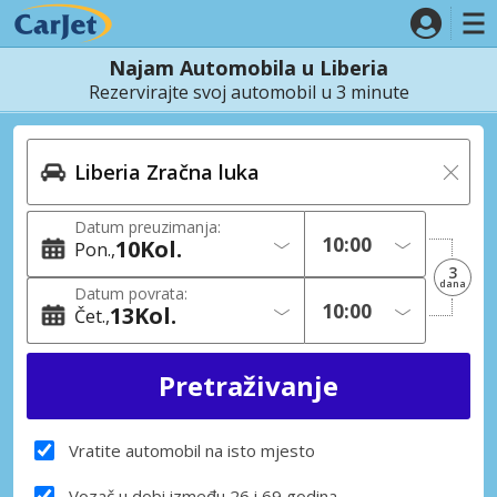
Najam Automobila u Liberia
Rezervirajte svoj automobil u 3 minute
Datum preuzimanja:
10
Kol.
Pon.
3
dana
Datum povrata:
13
Kol.
Čet.
Vratite automobil na isto mjesto
Vozač u dobi između 26 i 69 godina