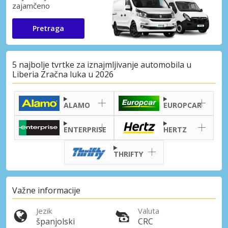
zajamčeno
Pretraga
5 najbolje tvrtke za iznajmljivanje automobila u
Liberia Zračna luka u 2026
ALAMO
EUROPCAR
ENTERPRISE
HERTZ
THRIFTY
Važne informacije
Jezik
Valuta
španjolski
CRC