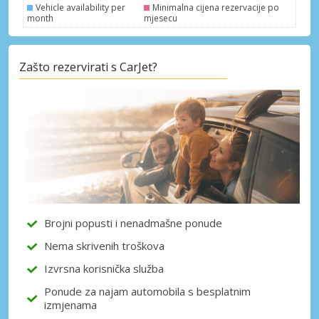
Vehicle availability per
Minimalna cijena rezervacije po
month
mjesecu
Zašto rezervirati s CarJet?
Posebni popusti
Pristupite ekskluzivnim ponudama naših
dobavljača
Prijava putem eLinka
Brojni popusti i nenadmašne ponude
Nema skrivenih troškova
Izvrsna korisnička služba
Ponude za najam automobila s besplatnim
izmjenama