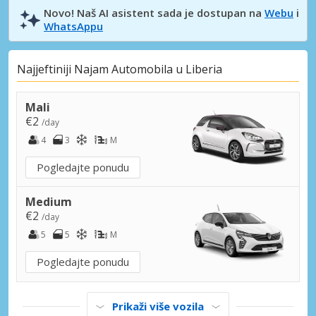
Novo! Naš AI asistent sada je dostupan na
Webu
i
WhatsAppu
Najjeftiniji Najam Automobila u Liberia
Mali
€2
/day
4
3
M
Pogledajte ponudu
Medium
€2
/day
5
5
M
Pogledajte ponudu
Prikaži više vozila