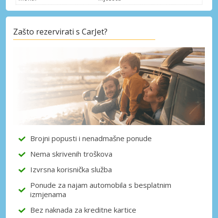
Zašto rezervirati s CarJet?
Posebni popusti
Pristupite ekskluzivnim ponudama naših
dobavljača
Prijava putem eLinka
Brojni popusti i nenadmašne ponude
Nema skrivenih troškova
Izvrsna korisnička služba
Ponude za najam automobila s besplatnim
izmjenama
Bez naknada za kreditne kartice