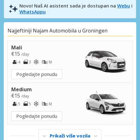
Novo! Naš AI asistent sada je dostupan na
Webu
i
WhatsAppu
Najjeftiniji Najam Automobila u Groningen
Mali
€15
/day
4
3
M
Pogledajte ponudu
Medium
€15
/day
5
5
M
Pogledajte ponudu
Prikaži više vozila