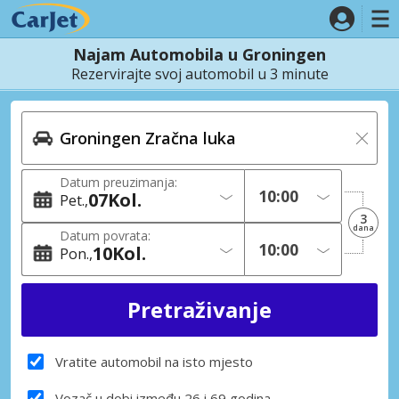
Najam Automobila u Groningen
Rezervirajte svoj automobil u 3 minute
Datum preuzimanja:
07
Kol.
Pet.
3
dana
Datum povrata:
10
Kol.
Pon.
Vratite automobil na isto mjesto
Vozač u dobi između 26 i 69 godina