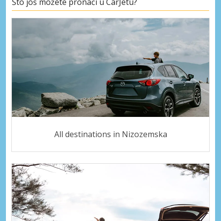
Što još možete pronaći u CarJetu?
All destinations in Nizozemska