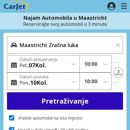
Najam Automobila u Maastricht
Rezervirajte svoj automobil u 3 minute
Datum preuzimanja:
07
Kol.
Pet.
3
dana
Datum povrata:
10
Kol.
Pon.
Vratite automobil na isto mjesto
Vozač u dobi između 26 i 69 godina