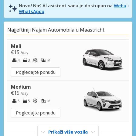
Novo! Naš AI asistent sada je dostupan na
Webu
i
WhatsAppu
Najjeftiniji Najam Automobila u Maastricht
Mali
€15
/day
4
3
M
Pogledajte ponudu
Medium
€15
/day
5
5
M
Pogledajte ponudu
Prikaži više vozila