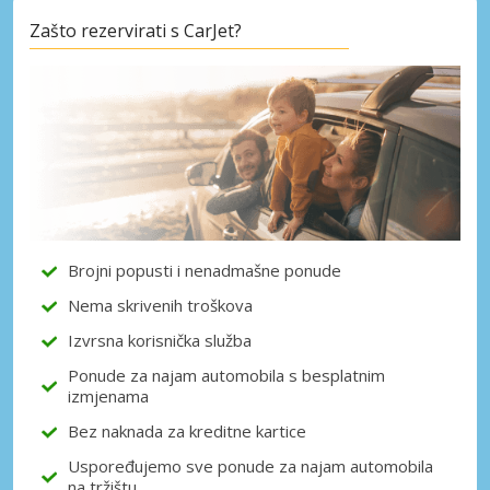
Zašto rezervirati s CarJet?
Posebni popusti
Pristupite ekskluzivnim ponudama naših
dobavljača
Prijava putem eLinka
Brojni popusti i nenadmašne ponude
Nema skrivenih troškova
Izvrsna korisnička služba
Ponude za najam automobila s besplatnim
izmjenama
Bez naknada za kreditne kartice
Uspoređujemo sve ponude za najam automobila
na tržištu