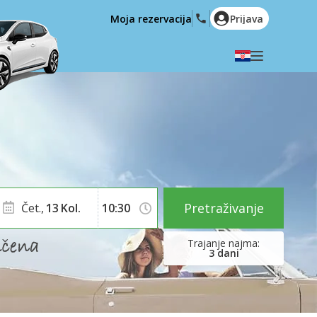
Moja rezervacija
Prijava
Odaberite svoj jezik
English
Español
Deutsch
Français
Italiano
Nederlands
Português
English (US)
Polski
Türkçe
Pretraživanje
Čet.,
13
Kol.
Română
Ελληνικά
Русский
Hrvatski
3
dani
العربية