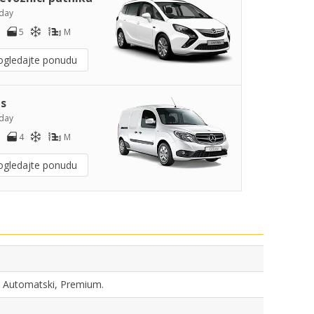
day
5
M
ogledajte ponudu
s
day
4
M
ogledajte ponudu
V, Automatski, Premium.