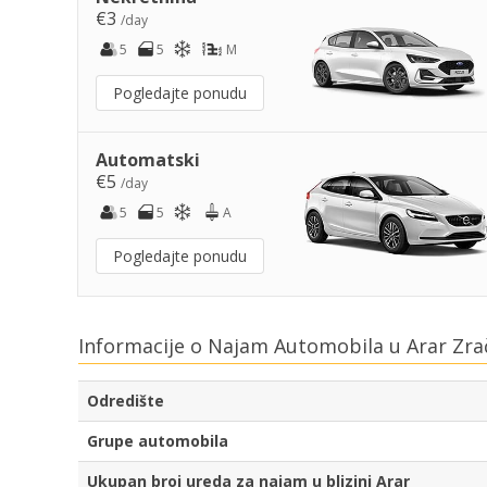
€3
/day
5
5
M
Pogledajte ponudu
Automatski
€5
/day
5
5
A
Pogledajte ponudu
Informacije o Najam Automobila u Arar Zra
Odredište
Grupe automobila
Ukupan broj ureda za najam u blizini Arar