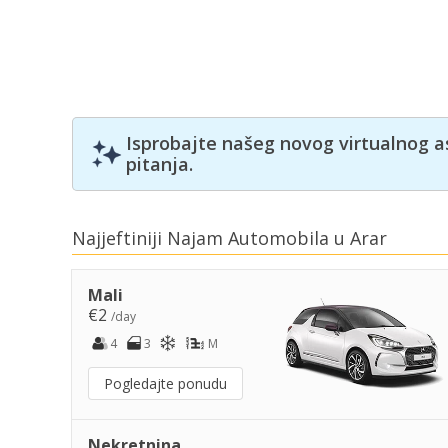
Isprobajte našeg novog virtualnog a
pitanja.
Najjeftiniji Najam Automobila u Arar
Mali
€2
/day
4
3
M
Pogledajte ponudu
Nekretnina