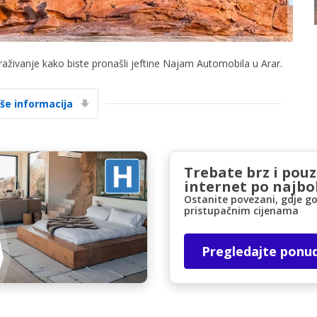
traživanje kako biste pronašli jeftine Najam Automobila u Arar.
iše informacija
Posebni popusti
Pristupite ekskluzivnim ponudama naših
dobavljača
Trebate brz i pou
internet po najbol
Ostanite povezani, gdje go
pristupačnim cijenama
Prijava putem eLinka
Pregledajte ponu