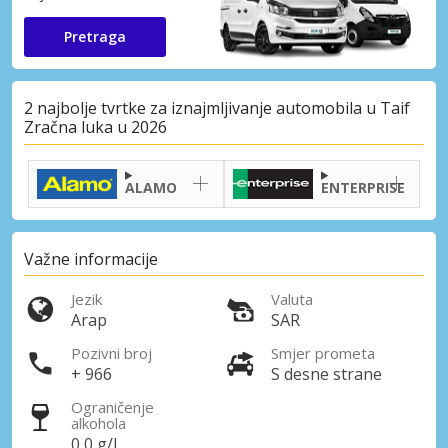
Pretraga
2 najbolje tvrtke za iznajmljivanje automobila u Taif
Zračna luka u 2026
ALAMO
ENTERPRISE
Važne informacije
Jezik
Valuta
Arap
SAR
Pozivni broj
Smjer prometa
+ 966
S desne strane
Ograničenje
alkohola
0,0 g/l