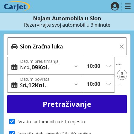
Najam Automobila u Sion
Rezervirajte svoj automobil u 3 minute
Datum preuzimanja:
09
Kol.
Ned.
3
dana
Datum povrata:
12
Kol.
Sri.
Vratite automobil na isto mjesto
Vozač u dobi između 26 i 69 godina