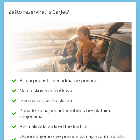
Zašto rezervirati s CarJet?
Posebni popusti
Pristupite ekskluzivnim ponudama naših
dobavljača
Prijava putem eLinka
Brojni popusti i nenadmašne ponude
Nema skrivenih troškova
Izvrsna korisnička služba
Ponude za najam automobila s besplatnim
izmjenama
Bez naknada za kreditne kartice
Uspoređujemo sve ponude za najam automobila