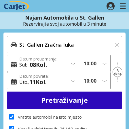
Najam Automobila u St. Gallen
Rezervirajte svoj automobil u 3 minute
Datum preuzimanja:
08
Kol.
Sub.
3
dana
Datum povrata:
11
Kol.
Uto.
Vratite automobil na isto mjesto
Vozač u dobi između 26 i 69 godina