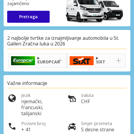
zajamčeno
Pretraga
2 najbolje tvrtke za iznajmljivanje automobila u St.
Gallen Zračna luka u 2026
EUROPCAR
SIXT
Važne informacije
Jezik
Valuta
njemački,
CHF
francuski,
talijanski
Pozivni broj
Smjer prometa
+ 41
S desne strane