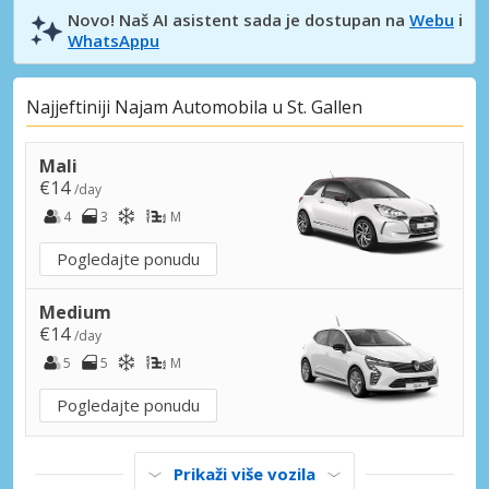
Novo! Naš AI asistent sada je dostupan na
Webu
i
WhatsAppu
Najjeftiniji Najam Automobila u St. Gallen
Mali
€14
/day
4
3
M
Pogledajte ponudu
Medium
€14
/day
5
5
M
Pogledajte ponudu
Prikaži više vozila