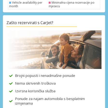
Vehicle availability per
Minimalna cijena rezervacije po
month
mjesecu
Zašto rezervirati s CarJet?
Posebni popusti
Pristupite ekskluzivnim ponudama naših
dobavljača
Prijava putem eLinka
Brojni popusti i nenadmašne ponude
Nema skrivenih troškova
Izvrsna korisnička služba
Ponude za najam automobila s besplatnim
izmjenama