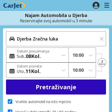
Najam Automobila u Djerba
Rezervirajte svoj automobil u 3 minute
Datum preuzimanja:
08
Kol.
Sub.
3
dana
Datum povrata:
11
Kol.
Uto.
Vratite automobil na isto mjesto
Vozač u dobi između 26 i 69 godina