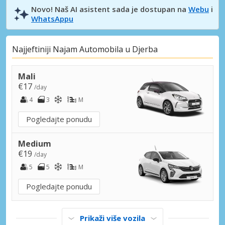
Novo! Naš AI asistent sada je dostupan na
Webu
i
WhatsAppu
Najjeftiniji Najam Automobila u Djerba
Mali
€17
/day
4
3
M
Pogledajte ponudu
Medium
€19
/day
5
5
M
Pogledajte ponudu
Prikaži više vozila