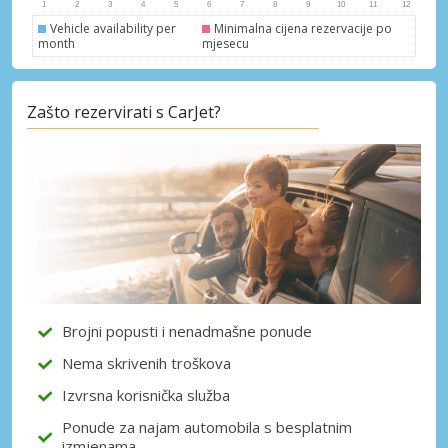
Vehicle availability per
Minimalna cijena rezervacije po
month
mjesecu
Posebni popusti
Zašto rezervirati s CarJet?
Pristupite ekskluzivnim ponudama naših
dobavljača
Prijava putem eLinka
Brojni popusti i nenadmašne ponude
Nema skrivenih troškova
Izvrsna korisnička služba
Ponude za najam automobila s besplatnim
izmjenama