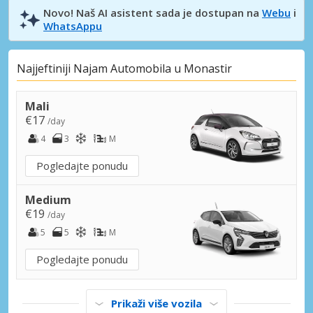
Novo! Naš AI asistent sada je dostupan na
Webu
i
WhatsAppu
Najjeftiniji Najam Automobila u Monastir
Mali
€17
/day
4
3
M
Pogledajte ponudu
Medium
€19
/day
5
5
M
Pogledajte ponudu
Prikaži više vozila