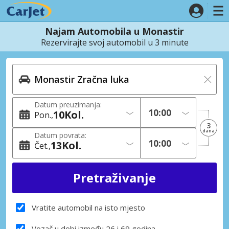
Najam Automobila u Monastir
Rezervirajte svoj automobil u 3 minute
Datum preuzimanja:
10
Kol.
Pon.
3
dana
Datum povrata:
13
Kol.
Čet.
Vratite automobil na isto mjesto
Vozač u dobi između 26 i 69 godina