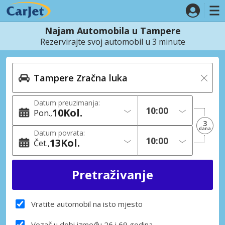
Najam Automobila u Tampere
Rezervirajte svoj automobil u 3 minute
Datum preuzimanja:
10
Kol.
Pon.
3
dana
Datum povrata:
13
Kol.
Čet.
Vratite automobil na isto mjesto
Vozač u dobi između 26 i 69 godina