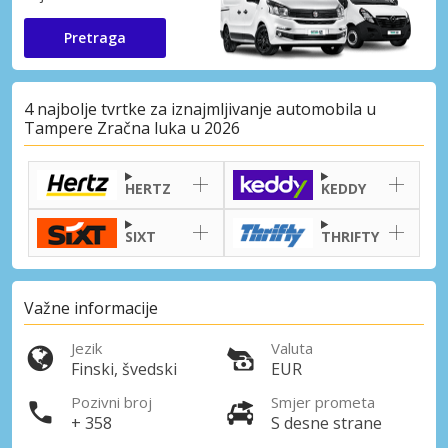
Pretraga
4 najbolje tvrtke za iznajmljivanje automobila u
Tampere Zračna luka u 2026
HERTZ
KEDDY
SIXT
THRIFTY
Važne informacije
Jezik
Valuta
Finski, švedski
EUR
Pozivni broj
Smjer prometa
+ 358
S desne strane