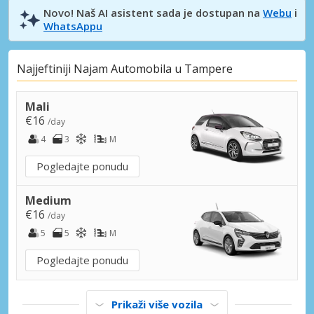
Novo! Naš AI asistent sada je dostupan na
Webu
i
WhatsAppu
Najjeftiniji Najam Automobila u Tampere
Mali
€16
/day
4
3
M
Pogledajte ponudu
Medium
€16
/day
5
5
M
Pogledajte ponudu
Prikaži više vozila