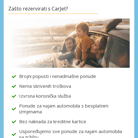
Zašto rezervirati s CarJet?
Posebni popusti
Pristupite ekskluzivnim ponudama naših
dobavljača
Prijava putem eLinka
Brojni popusti i nenadmašne ponude
Nema skrivenih troškova
Izvrsna korisnička služba
Ponude za najam automobila s besplatnim
izmjenama
Bez naknada za kreditne kartice
Uspoređujemo sve ponude za najam automobila
na tržištu