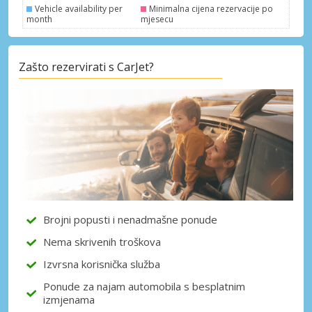
Vehicle availability per
Minimalna cijena rezervacije po
month
mjesecu
Zašto rezervirati s CarJet?
Posebni popusti
Pristupite ekskluzivnim ponudama naših
dobavljača
Prijava putem eLinka
Brojni popusti i nenadmašne ponude
Nema skrivenih troškova
Izvrsna korisnička služba
Ponude za najam automobila s besplatnim
izmjenama