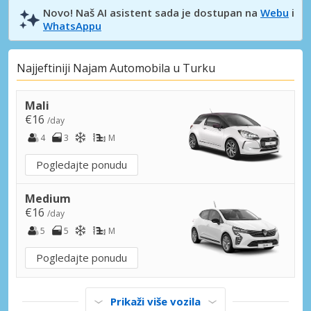
Novo! Naš AI asistent sada je dostupan na
Webu
i
WhatsAppu
Najjeftiniji Najam Automobila u Turku
Mali
€16
/day
4
3
M
Pogledajte ponudu
Medium
€16
/day
5
5
M
Pogledajte ponudu
Prikaži više vozila