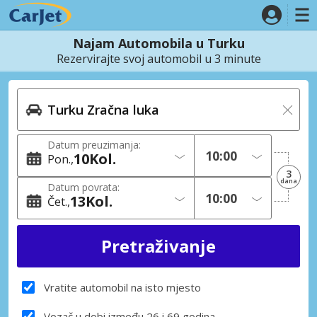
Najam Automobila u Turku
Rezervirajte svoj automobil u 3 minute
Datum preuzimanja:
10
Kol.
Pon.
3
dana
Datum povrata:
13
Kol.
Čet.
Vratite automobil na isto mjesto
Vozač u dobi između 26 i 69 godina