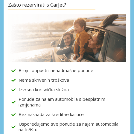
Zašto rezervirati s CarJet?
Posebni popusti
Pristupite ekskluzivnim ponudama naših
dobavljača
Prijava putem eLinka
Brojni popusti i nenadmašne ponude
Nema skrivenih troškova
Izvrsna korisnička služba
Ponude za najam automobila s besplatnim
izmjenama
Bez naknada za kreditne kartice
Uspoređujemo sve ponude za najam automobila
na tržištu