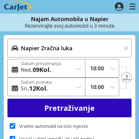
Najam Automobila u Napier
Rezervirajte svoj automobil u 3 minute
Datum preuzimanja:
09
Kol.
Ned.
3
dana
Datum povrata:
12
Kol.
Sri.
Vratite automobil na isto mjesto
Vozač u dobi između 26 i 69 godina