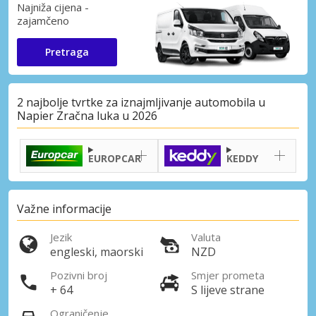
Najniža cijena -
zajamčeno
Pretraga
2 najbolje tvrtke za iznajmljivanje automobila u
Napier Zračna luka u 2026
EUROPCAR
KEDDY
Važne informacije
Jezik
Valuta
engleski, maorski
NZD
Pozivni broj
Smjer prometa
+ 64
S lijeve strane
Ograničenje