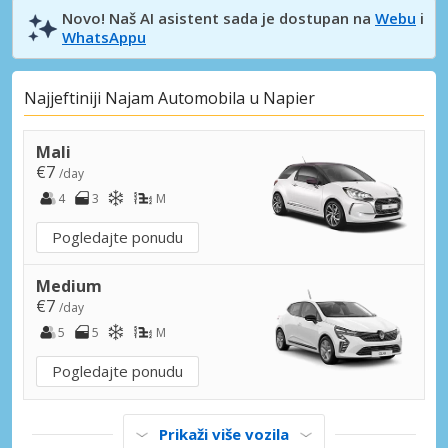
Novo! Naš AI asistent sada je dostupan na
Webu
i
WhatsAppu
Najjeftiniji Najam Automobila u Napier
Mali
€7
/day
4
3
M
Pogledajte ponudu
Medium
€7
/day
5
5
M
Pogledajte ponudu
Prikaži više vozila