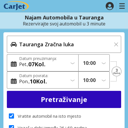
Najam Automobila u Tauranga
Rezervirajte svoj automobil u 3 minute
Datum preuzimanja:
07
Kol.
Pet.
3
dana
Datum povrata:
10
Kol.
Pon.
Vratite automobil na isto mjesto
Vozač u dobi između 26 i 69 godina