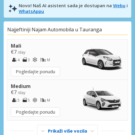
Novo! Naš AI asistent sada je dostupan na
Webu
i
WhatsAppu
Najjeftiniji Najam Automobila u Tauranga
Mali
€7
/day
4
3
M
Pogledajte ponudu
Medium
€7
/day
5
5
M
Pogledajte ponudu
Prikaži više vozila