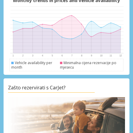
Monthly trends in prices and vehicle availability
Vehicle availability per
Minimalna cijena rezervacije po
month
mjesecu
Zašto rezervirati s CarJet?
Posebni popusti
Pristupite ekskluzivnim ponudama naših