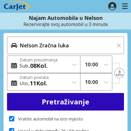
Najam Automobila u Nelson
Rezervirajte svoj automobil u 3 minute
Datum preuzimanja:
08
Kol.
Sub.
3
dana
Datum povrata:
11
Kol.
Uto.
Vratite automobil na isto mjesto
Vozač u dobi između 26 i 69 godina