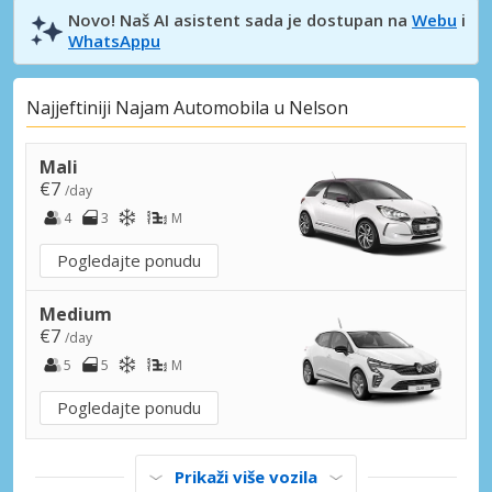
Novo! Naš AI asistent sada je dostupan na
Webu
i
WhatsAppu
Najjeftiniji Najam Automobila u Nelson
Mali
€7
/day
4
3
M
Pogledajte ponudu
Medium
€7
/day
5
5
M
Pogledajte ponudu
Prikaži više vozila