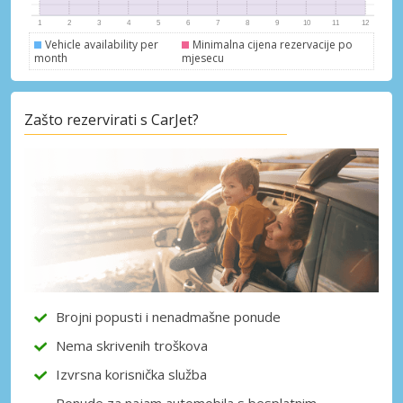
Vehicle availability per
Minimalna cijena rezervacije po
month
mjesecu
Posebni popusti
Zašto rezervirati s CarJet?
Pristupite ekskluzivnim ponudama naših
dobavljača
Prijava putem eLinka
Brojni popusti i nenadmašne ponude
Nema skrivenih troškova
Izvrsna korisnička služba