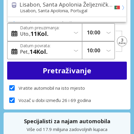
Lisabon, Santa Apolonia Željeznički kolodvor
Lisabon, Santa Apolonia, Portugal
Lisabon (Sva područja)
Datum preuzimanja:
Lisabon, Portugal
11
Kol.
Uto.
3
Eposende Grad
dana
Datum povrata:
Eposende, Portugal
14
Kol.
Pet.
Lisabon, Alameda
Lisabon, Alameda, Portugal
Lisabon, Algés
Lisabon, Algés, Portugal
Vratite automobil na isto mjesto
Lisabon, Avenida Liberdade
Vozač u dobi između 26 i 69 godina
Lisabon, Avenida Liberdade, Portugal
Lisabon, Benfica
Specijalisti za najam automobila
Lisabon, Benfica, Portugal
Više od 17.9 milijuna zadovoljnih kupaca