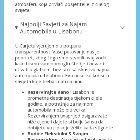
atmosferu koja privlači posjetitelje iz cijelog
svijeta.
Najbolji Savjeti za Najam
Automobila u Lisabonu
U Carjetu vjerujemo u potpunu
transparentnost. Vaše putovanje naš je
prioritet, zbog čega smo stvorili ovaj vodič
kako bismo vam pomogli uštedjeti novac i
uživati ​​u glatkom, bez stresa iskustvu najma
automobila u Lisabonu. Evo nekoliko korisnih
savjeta koje treba imati na umu:
Rezervirajte Rano
: Lisabon je
prometna destinacija tijekom cijele
godine, a potražnja za najmom
automobila može biti velika.
Rezerviranjem unaprijed osiguravate
niže cijene i dajete si bolju šansu da
dobijete vozilo koje želite kada stignete.
Budite Fleksibilni S Svojim
Rasporedom
: Ako vaši putni planovi to