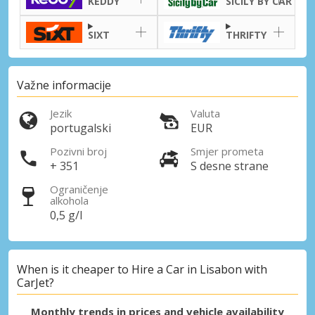
KEDDY
SICILY BY CAR
SIXT
THRIFTY
Važne informacije
Jezik
Valuta
portugalski
EUR
Pozivni broj
Smjer prometa
+ 351
S desne strane
Ograničenje
alkohola
0,5 g/l
When is it cheaper to Hire a Car in Lisabon with
CarJet?
Monthly trends in prices and vehicle availability