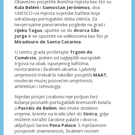
Obavezno posjetite ikonična mjesta kao što su
Kula Belém
i
Samostan Jerónimos
, dva
UNESCO-va mjesta svjetske baštine koja
odražavaju portugalsko doba otkrića. Za
nevjerojatne panoramske poglede na grad i
rijeku Tagus
, uputite se do
dvorca São
Jorge
ili se opustite na vidikovcima kao što je
Miradouro de Santa Catarina
.
U centru grada prošetajte
Trgom do
Comércio
, jednim od najljepših europskih
trgova na obali, ispunjenog kafićima,
restoranima i živahnim ulicama. Ljubitelji
umjetnosti trebali bi također posjetiti
MAAT
,
moderan muzej posvećen umjetnosti,
arhitekturi i tehnologiji.
Nijedan posjet Lisabonu nije potpun bez
kušanja poznatih portugalskih kremastih kolača
u
Pastéis de Belém
. Ako imate dodatno
vrijeme, krenite na kratki izlet do
Sintra
, gdje
možete istražiti čarobne palače i dvorce,
uključujući šareni
Pena Palace
. S mješavinom
povijesnih znamenitosti, živahnim noćnim