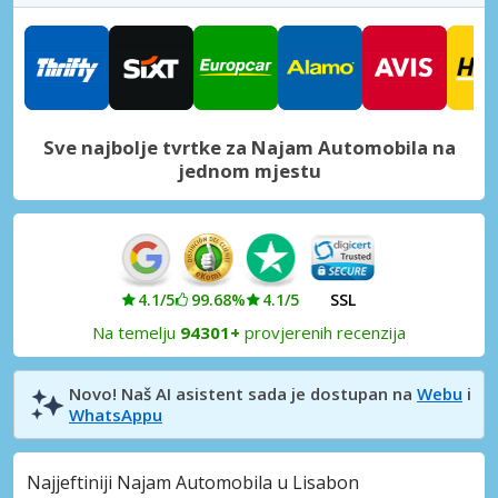
Lisabon, Campo Grande
Lisabon, Campo Grande, Portugal
Lisabon, Edward VII Park
Lisabon, Edward VII Park, Portugal
Sve najbolje tvrtke za Najam Automobila na
Lisabon, Oerias
jednom mjestu
Lisabon, Oerias, Portugal
Lisabon, Olivais
Lisabon, Olivais, Portugal
Lisabon, Principe Real
4.1/5
99.68%
4.1/5
SSL
Lisabon, Principe Real, Portugal
Na temelju
94301+
provjerenih recenzija
Lisabon, Prior Velho
Lisabon, Prior Velho, Portugal
Novo! Naš AI asistent sada je dostupan na
Webu
i
WhatsAppu
Lisabon, Santa Cruz
Lisabon, Santa Cruz, Portugal
Najjeftiniji Najam Automobila u Lisabon