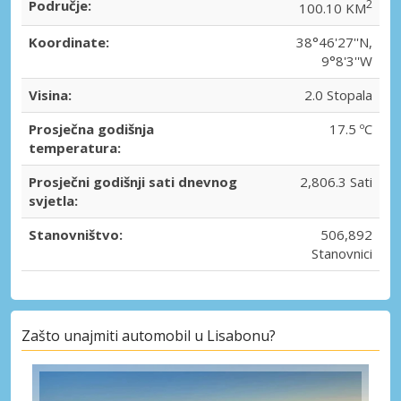
Područje:
2
100.10 KM
Koordinate:
38°46'27''N,
9°8'3''W
Visina:
2.0 Stopala
Prosječna godišnja
17.5 ºC
temperatura:
Prosječni godišnji sati dnevnog
2,806.3 Sati
svjetla:
Stanovništvo:
506,892
Stanovnici
Zašto unajmiti automobil u Lisabonu?