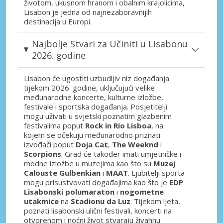
životom, ukusnom hranom i obalnim krajolicima,
Lisabon je jedna od najnezaboravnijih
destinacija u Europi.
Najbolje Stvari za Učiniti u Lisabonu
2026. godine
Lisabon će ugostiti uzbudljiv niz događanja
tijekom 2026. godine, uključujući velike
međunarodne koncerte, kulturne izložbe,
festivale i sportska događanja. Posjetitelji
mogu uživati u svjetski poznatim glazbenim
festivalima poput
Rock in Rio Lisboa
, na
kojem se očekuju međunarodno priznati
izvođači poput
Doja Cat
,
The Weeknd
i
Scorpions
. Grad će također imati umjetničke i
modne izložbe u muzejima kao što su
Muzej
Calouste Gulbenkian
i
MAAT
. Ljubitelji sporta
mogu prisustvovati događajima kao što je
EDP
Lisabonski polumaraton
i
nogometne
utakmice
na
Stadionu da Luz
. Tijekom ljeta,
poznati lisabonski ulični festivali, koncerti na
otvorenom i noćni život stvaraju živahnu