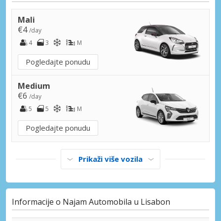
Lisabon, Santo António Grad
Lisabon, Santo António, Portugal
Mali
€4
/day
Lisabon, Sete Rios Bus Station Grad
4
3
M
Lisabon, Sete Rios Bus Station, Portugal
Pogledajte ponudu
Miraflores Grad
Miraflores, Portugal
Medium
€6
/day
Trancoso Grad
5
5
M
Trancoso, Portugal
Pogledajte ponudu
Prikaži više vozila
Informacije o Najam Automobila u Lisabon