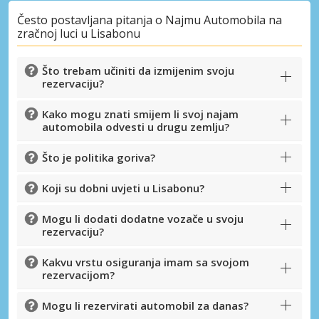
Često postavljana pitanja o Najmu Automobila na
zračnoj luci u Lisabonu
Što trebam učiniti da izmijenim svoju
Posebni popusti
rezervaciju?
Pristupite ekskluzivnim ponudama naših
dobavljača
Kako mogu znati smijem li svoj najam
automobila odvesti u drugu zemlju?
Što je politika goriva?
Prijava putem eLinka
Koji su dobni uvjeti u Lisabonu?
Mogu li dodati dodatne vozače u svoju
rezervaciju?
Kakvu vrstu osiguranja imam sa svojom
rezervacijom?
Mogu li rezervirati automobil za danas?