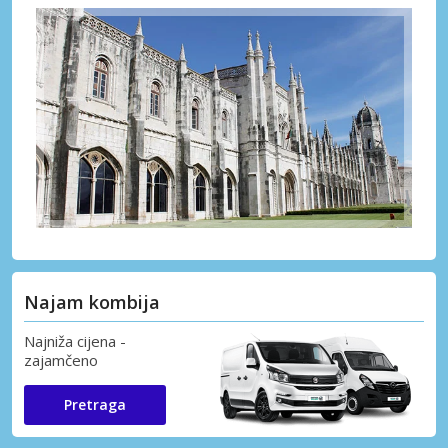
Najam kombija
Najniža cijena -
zajamčeno
Pretraga