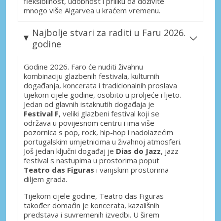
fleksibilnost, udobnost i priliku da doživite
mnogo više Algarvea u kraćem vremenu.
Najbolje stvari za raditi u Faru 2026.
godine
Godine 2026. Faro će nuditi živahnu
kombinaciju glazbenih festivala, kulturnih
događanja, koncerata i tradicionalnih proslava
tijekom cijele godine, osobito u proljeće i ljeto.
Jedan od glavnih istaknutih događaja je
Festival F
, veliki glazbeni festival koji se
održava u povijesnom centru i ima više
pozornica s pop, rock, hip-hop i nadolazećim
portugalskim umjetnicima u živahnoj atmosferi.
Još jedan ključni događaj je
Dias do Jazz
, jazz
festival s nastupima u prostorima poput
Teatro das Figuras
i vanjskim prostorima
diljem grada.
Tijekom cijele godine, Teatro das Figuras
također domaćin je koncerata, kazališnih
predstava i suvremenih izvedbi. U širem