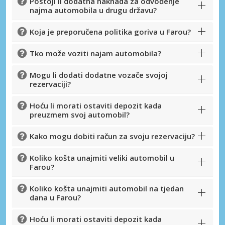
Postoji li dodatna naknada za odvođenje
Posebni popusti
najma automobila u drugu državu?
Pristupite ekskluzivnim ponudama naših
dobavljača
Koja je preporučena politika goriva u Farou?
Tko može voziti najam automobila?
Mogu li dodati dodatne vozače svojoj
Prijava putem eLinka
rezervaciji?
Hoću li morati ostaviti depozit kada
preuzmem svoj automobil?
Kako mogu dobiti račun za svoju rezervaciju?
Koliko košta unajmiti veliki automobil u
Farou?
Koliko košta unajmiti automobil na tjedan
dana u Farou?
Hoću li morati ostaviti depozit kada