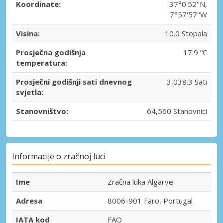
Koordinate:
37°0'52''N,
7°57'57''W
Visina:
10.0 Stopala
Prosječna godišnja
17.9 ºC
temperatura:
Prosječni godišnji sati dnevnog
3,038.3 Sati
svjetla:
Stanovništvo:
64,560 Stanovnici
Informacije o zračnoj luci
Ime
Zračna luka Algarve
Adresa
8006-901 Faro, Portugal
IATA kod
FAO