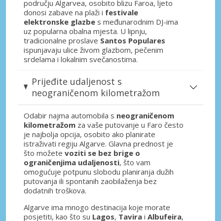
području Algarvea, osobito blizu Faroa, ljeto
donosi zabave na plaži i
festivale
elektronske glazbe
s međunarodnim DJ-ima
uz popularna obalna mjesta. U lipnju,
tradicionalne proslave
Santos Populares
ispunjavaju ulice živom glazbom, pečenim
srdelama i lokalnim svečanostima.
Prijeđite udaljenost s
neograničenom kilometražom
Odabir najma automobila s
neograničenom
kilometražom
za vaše putovanje u Faro često
je najbolja opcija, osobito ako planirate
istraživati regiju Algarve. Glavna prednost je
što možete
voziti se bez brige o
ograničenjima udaljenosti
, što vam
omogućuje potpunu slobodu planiranja dužih
putovanja ili spontanih zaobilaženja bez
dodatnih troškova.
Algarve ima mnogo destinacija koje morate
posjetiti, kao što su
Lagos
,
Tavira
i
Albufeira
,