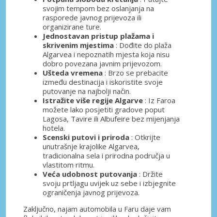
svojim tempom bez oslanjanja na
rasporede javnog prijevoza ili
organizirane ture.
Jednostavan pristup plažama i
skrivenim mjestima
: Dođite do plaža
Algarvea i nepoznatih mjesta koja nisu
dobro povezana javnim prijevozom.
Ušteda vremena
: Brzo se prebacite
između destinacija i iskoristite svoje
putovanje na najbolji način.
Istražite više regije Algarve
: Iz Faroa
možete lako posjetiti gradove poput
Lagosa, Tavire ili Albufeire bez mijenjanja
hotela.
Scenski putovi i priroda
: Otkrijte
unutrašnje krajolike Algarvea,
tradicionalna sela i prirodna područja u
vlastitom ritmu.
Veća udobnost putovanja
: Držite
svoju prtljagu uvijek uz sebe i izbjegnite
ograničenja javnog prijevoza.
Zaključno, najam automobila u Faru daje vam