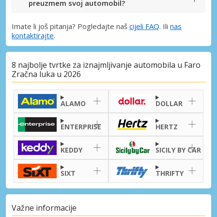
preuzmem svoj automobil?
Imate li još pitanja? Pogledajte naš
cijeli FAQ
. Ili
nas
kontaktirajte
.
8 najbolje tvrtke za iznajmljivanje automobila u Faro
Zračna luka u 2026
ALAMO
DOLLAR
ENTERPRISE
HERTZ
KEDDY
SICILY BY CAR
SIXT
THRIFTY
Važne informacije