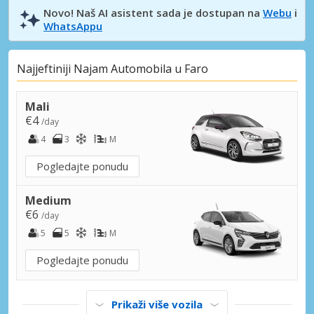
Novo! Naš AI asistent sada je dostupan na
Webu
i
WhatsAppu
Najjeftiniji Najam Automobila u Faro
Mali
€4
/day
4
3
M
Pogledajte ponudu
Medium
€6
/day
5
5
M
Pogledajte ponudu
Prikaži više vozila