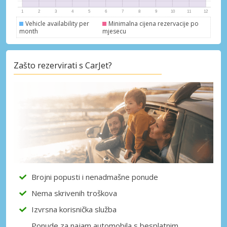
Vehicle availability per
Minimalna cijena rezervacije po
month
mjesecu
Zašto rezervirati s CarJet?
Brojni popusti i nenadmašne ponude
Nema skrivenih troškova
Izvrsna korisnička služba
Ponude za najam automobila s besplatnim