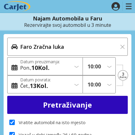
Najam Automobila u Faru
Rezervirajte svoj automobil u 3 minute
Datum preuzimanja:
10
Kol.
Pon.
3
dana
Datum povrata:
13
Kol.
Čet.
Vratite automobil na isto mjesto
Vozač u dobi između 26 i 69 godina