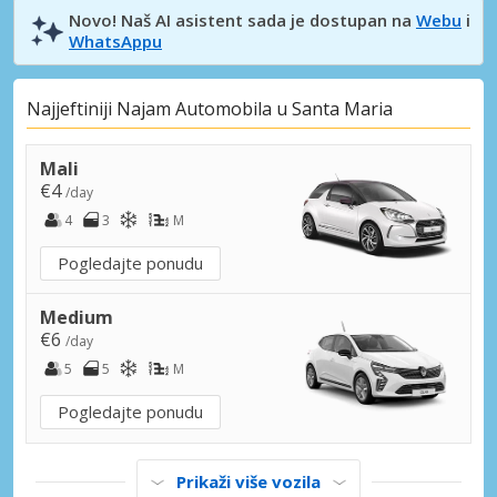
Novo! Naš AI asistent sada je dostupan na
Webu
i
WhatsAppu
Najjeftiniji Najam Automobila u Santa Maria
Mali
€4
/day
4
3
M
Pogledajte ponudu
Medium
€6
/day
5
5
M
Pogledajte ponudu
Prikaži više vozila