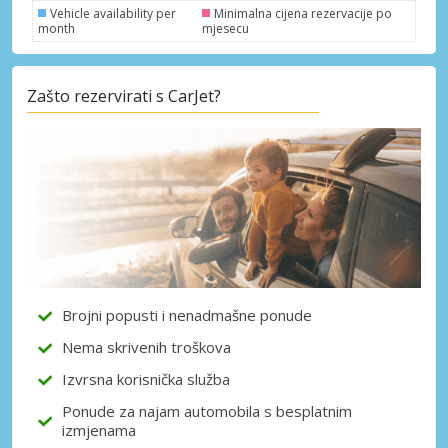
Vehicle availability per
Minimalna cijena rezervacije po
month
mjesecu
Zašto rezervirati s CarJet?
Posebni popusti
Pristupite ekskluzivnim ponudama naših
dobavljača
Prijava putem eLinka
Brojni popusti i nenadmašne ponude
Nema skrivenih troškova
Izvrsna korisnička služba
Ponude za najam automobila s besplatnim
izmjenama