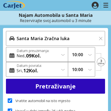
Najam Automobila u Santa Maria
Rezervirajte svoj automobil u 3 minute
Datum preuzimanja:
09
Kol.
Ned.
3
dana
Datum povrata:
12
Kol.
Sri.
Vratite automobil na isto mjesto
Vozač u dobi između 26 i 69 godina