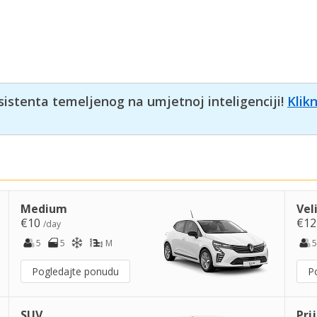
sistenta temeljenog na umjetnoj inteligenciji!
Klik
Medium
Vel
€10
€1
/day
5
5
M
5
Pogledajte ponudu
P
SUV
Pri