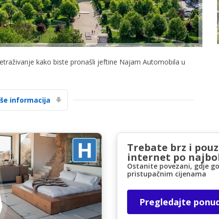
retraživanje kako biste pronašli jeftine Najam Automobila u
Posebni popusti
Pristupite ekskluzivnim ponudama naših
iše informacija
dobavljača
Trebate brz i pou
Prijava putem eLinka
internet po najbol
Ostanite povezani, gdje go
pristupačnim cijenama
Pregledajte ponu