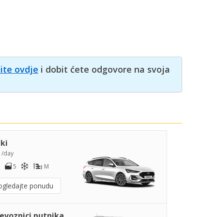
nite ovdje
i dobit ćete odgovore na svoja
iki
2
/day
5
M
ogledajte ponudu
jevoznici putnika