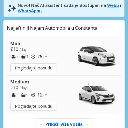
Novo! Naš AI asistent sada je dostupan na
Webu
i
WhatsAppu
Najjeftiniji Najam Automobila u Constanța
Mali
€10
/day
4
3
M
Pogledajte ponudu
Medium
€10
/day
5
5
M
Pogledajte ponudu
Prikaži više vozila