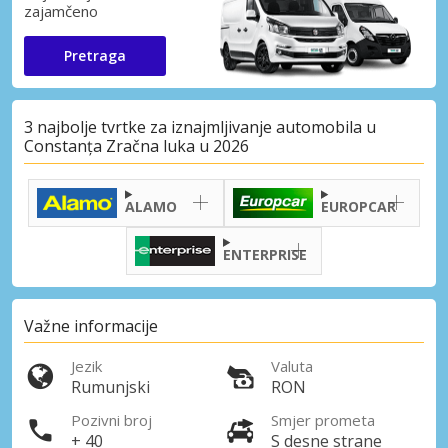
zajamčeno
Pretraga
3 najbolje tvrtke za iznajmljivanje automobila u
Constanța Zračna luka u 2026
ALAMO
EUROPCAR
ENTERPRISE
Važne informacije
Jezik
Valuta
Rumunjski
RON
Pozivni broj
Smjer prometa
+ 40
S desne strane