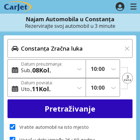
Najam Automobila u Constanța
Rezervirajte svoj automobil u 3 minute
Datum preuzimanja:
08
Kol.
Sub.
3
dana
Datum povrata:
11
Kol.
Uto.
Vratite automobil na isto mjesto
Vozač u dobi između 26 i 69 godina