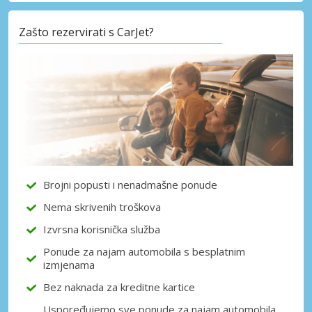
Zašto rezervirati s CarJet?
Posebni popusti
Pristupite ekskluzivnim ponudama naših
dobavljača
Prijava putem eLinka
Brojni popusti i nenadmašne ponude
Nema skrivenih troškova
Izvrsna korisnička služba
Ponude za najam automobila s besplatnim
izmjenama
Bez naknada za kreditne kartice
Uspoređujemo sve ponude za najam automobila