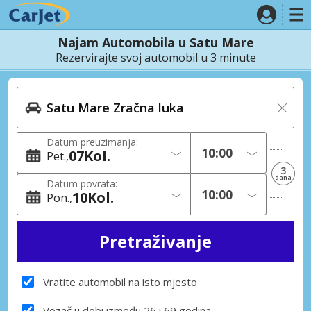
Najam Automobila u Satu Mare
Rezervirajte svoj automobil u 3 minute
Datum preuzimanja:
07
Kol.
Pet.
3
dana
Datum povrata:
10
Kol.
Pon.
Vratite automobil na isto mjesto
Vozač u dobi između 26 i 69 godina