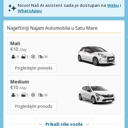
Novo! Naš AI asistent sada je dostupan na
Webu
i
WhatsAppu
Najjeftiniji Najam Automobila u Satu Mare
Mali
€10
/day
4
3
M
Pogledajte ponudu
Medium
€10
/day
5
5
M
Pogledajte ponudu
Prikaži više vozila