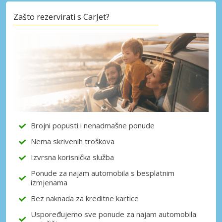
Zašto rezervirati s CarJet?
Posebni popusti
Pristupite ekskluzivnim ponudama naših
dobavljača
Prijava putem eLinka
Brojni popusti i nenadmašne ponude
Nema skrivenih troškova
Izvrsna korisnička služba
Ponude za najam automobila s besplatnim
izmjenama
Bez naknada za kreditne kartice
Uspoređujemo sve ponude za najam automobila