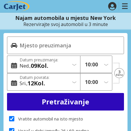
Najam automobila u mjestu New York
Rezervirajte svoj automobil u 3 minute
Datum preuzimanja:
09
Kol.
Ned.
3
dana
Datum povrata:
12
Kol.
Sri.
Vratite automobil na isto mjesto
Vozač u dobi između 26 i 69 godina