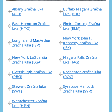
Albany Zračna luka
Buffalo Niagara Zračna
(ALB)
luka (BUF)
East Hampton Zračna
Elmira Corning Zračna
luka (HTO)
luka (ELM)
New York John F.
Long Island MacArthur
Kennedy Zračna luka
Zračna luka (ISP)
(JFK)
New York LaGuardia
Niagara Falls Zračna
Zračna luka (LGA)
luka (IAG)
Plattsburgh Zračna luka
Rochester Zračna luka
(PBG)
(ROC)
Stewart Zračna luka
Syracuse Hancock
(SWF)
Zračna luka (SYR)
Westchester Zračna
luka (HPN)