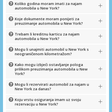
Koliko godina moram imati za najam
automobila u New York?
Posebni popusti
Pristupite ekskluzivnim ponudama naših
Koje dokumente moram ponijeti za
dobavljača
preuzimanje automobila u New York?
Trebam li kreditnu karticu za najam
automobila u New York?
Prijava putem eLinka
Mogu li unajmiti automobil u New York s
neograničenom kilometražom?
Kako mogu izbjeći ostavljanje pologa
prilikom preuzimanja automobila u New
York?
Mogu li rezervirati automobil za najam u
New York za danas?
Koju vrstu osiguranja imam uz svoju
rezervaciju u New York?