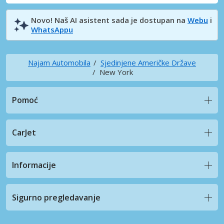
Novo! Naš AI asistent sada je dostupan na
Webu
i
WhatsAppu
Najam Automobila
Sjedinjene Američke Države
New York
Pomoć
CarJet
Informacije
Sigurno pregledavanje