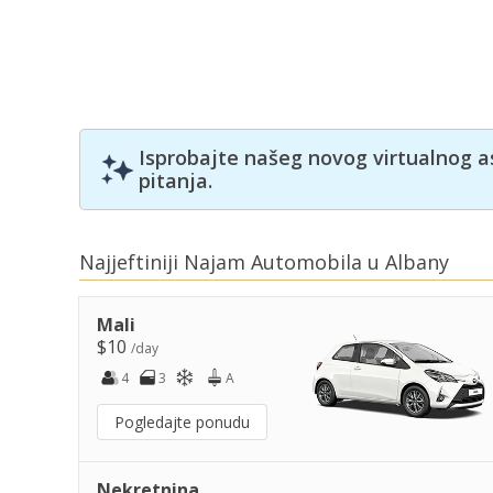
Isprobajte našeg novog virtualnog a
pitanja.
Najjeftiniji Najam Automobila u Albany
Mali
$10
/day
4
3
A
Pogledajte ponudu
Nekretnina