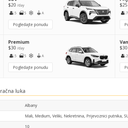
$20
$2
/day
5
5
A
7
Pogledajte ponudu
P
Premium
Van
$30
$3
/day
5
5
A
2
Pogledajte ponudu
P
račna luka
Albany
Mali, Medium, Veliki, Nekretnina, Prijevoznici putnika,
10