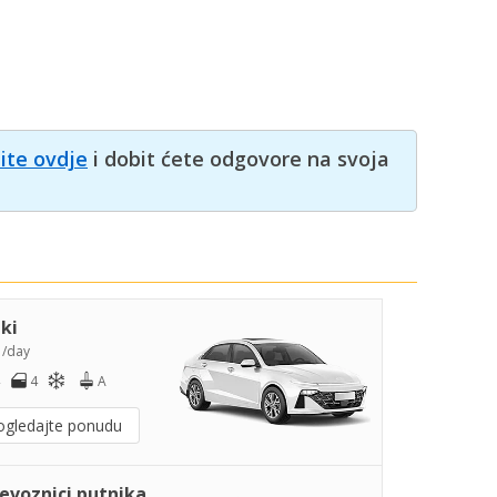
nite ovdje
i dobit ćete odgovore na svoja
iki
5
/day
4
A
ogledajte ponudu
jevoznici putnika