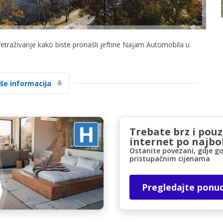
retraživanje kako biste pronašli jeftine Najam Automobila u
iše informacija
Posebni popusti
Pristupite ekskluzivnim ponudama naših
dobavljača
Trebate brz i pou
internet po najbol
Ostanite povezani, gdje go
Prijava putem eLinka
pristupačnim cijenama
Pregledajte ponu