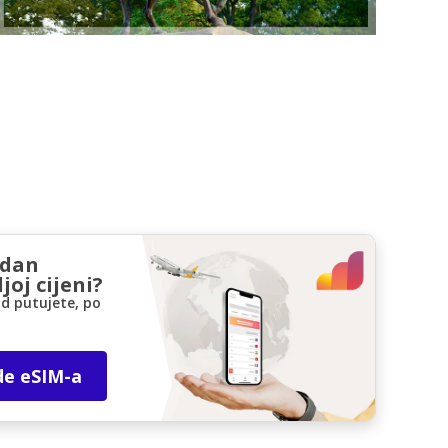
zdan
joj cijeni?
d putujete, po
de eSIM-a