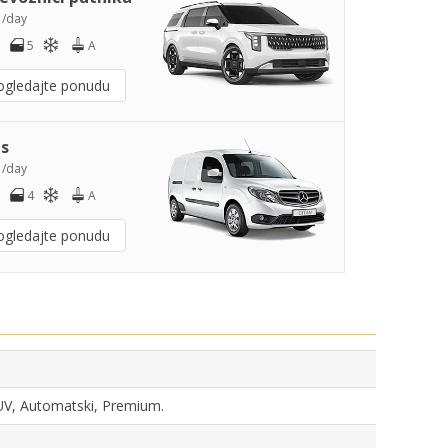
5
/day
5
A
ogledajte ponudu
s
0
/day
4
A
ogledajte ponudu
 SUV, Automatski, Premium.