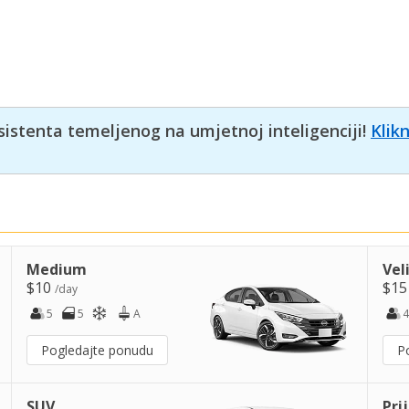
sistenta temeljenog na umjetnoj inteligenciji!
Klik
Medium
Vel
$10
$1
/day
5
5
A
4
Pogledajte ponudu
P
SUV
Pri