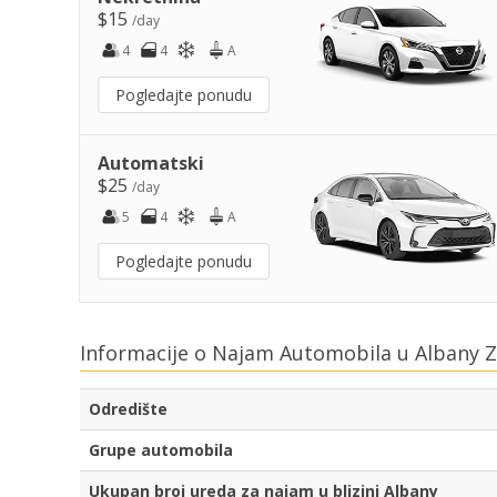
$15
/day
4
4
A
Pogledajte ponudu
Automatski
$25
/day
5
4
A
Pogledajte ponudu
Informacije o Najam Automobila u Albany Z
Odredište
Grupe automobila
Ukupan broj ureda za najam u blizini Albany