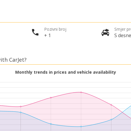
Pozivni broj
Smjer p
+ 1
S desne
ith CarJet?
Monthly trends in prices and vehicle availability