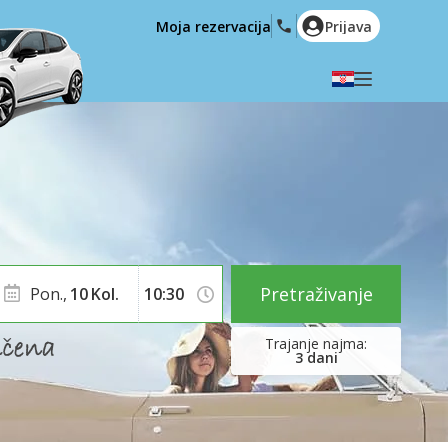
Moja rezervacija
Prijava
Odaberite svoj jezik
English
Español
Deutsch
Français
Italiano
Nederlands
Português
English (US)
Polski
Türkçe
Pretraživanje
Pon.,
10
Kol.
Română
Ελληνικά
Русский
Hrvatski
3
dani
العربية