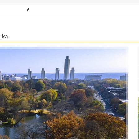
6
uka