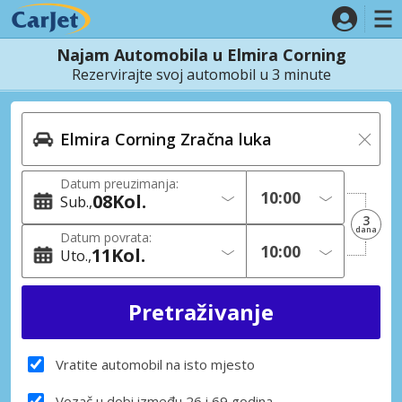
Najam Automobila u Elmira Corning
Rezervirajte svoj automobil u 3 minute
Datum preuzimanja:
08
Kol.
Sub.
3
dana
Datum povrata:
11
Kol.
Uto.
Vratite automobil na isto mjesto
Vozač u dobi između 26 i 69 godina