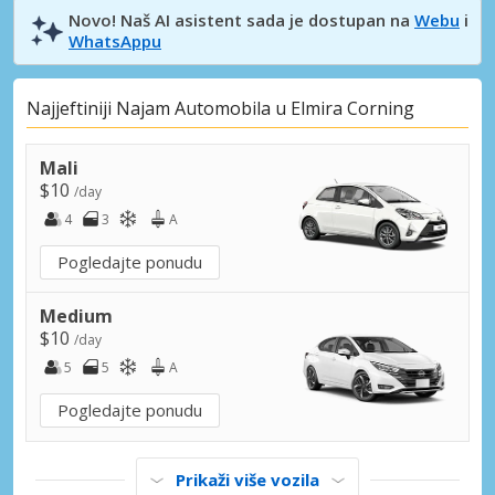
Novo! Naš AI asistent sada je dostupan na
Webu
i
WhatsAppu
Najjeftiniji Najam Automobila u Elmira Corning
Mali
$10
/day
4
3
A
Pogledajte ponudu
Medium
$10
/day
5
5
A
Pogledajte ponudu
Prikaži više vozila