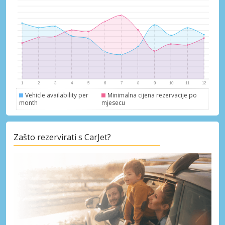
Vehicle availability per
Minimalna cijena rezervacije po
month
mjesecu
Zašto rezervirati s CarJet?
Posebni popusti
Pristupite ekskluzivnim ponudama naših