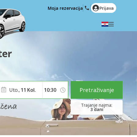
Moja rezervacija
Prijava
Odaberite svoj jezik
English
Español
ter
Deutsch
Français
Italiano
Nederlands
Português
English (US)
Polski
Türkçe
Pretraživanje
Uto.,
11
Kol.
Română
Ελληνικά
Русский
Hrvatski
3
dani
العربية