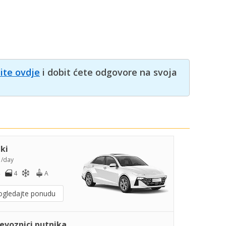
nite ovdje
i dobit ćete odgovore na svoja
iki
5
/day
4
A
ogledajte ponudu
jevoznici putnika