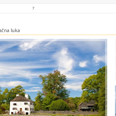
7
ačna luka