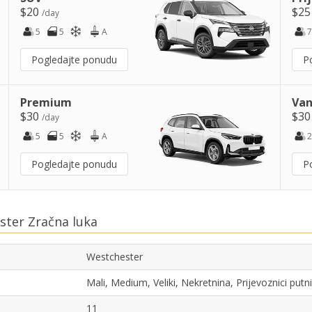
$20
$2
/day
5
5
A
7
Pogledajte ponudu
P
Premium
Van
$30
$3
/day
5
5
A
2
Pogledajte ponudu
P
ster Zračna luka
Westchester
Mali, Medium, Veliki, Nekretnina, Prijevoznici pu
11