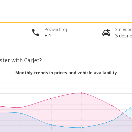
Pozivni broj
Smjer p
+ 1
S desne
ster with CarJet?
Monthly trends in prices and vehicle availability