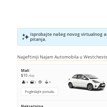
Isprobajte našeg novog virtualnog a
pitanja.
Najjeftiniji Najam Automobila u Westchest
Mali
$10
/day
4
3
A
Pogledajte ponudu
Nekretnina