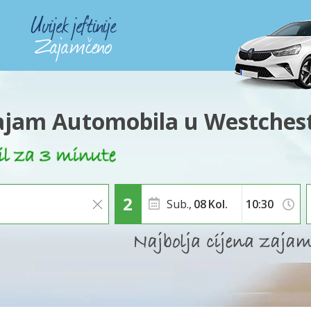
jam Automobila u Westches
Sub.,
08
Kol.