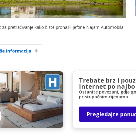
c za pretraživanje kako biste pronašli jeftine Najam Automobila
iše informacija
Posebni popusti
Pristupite ekskluzivnim ponudama naših
dobavljača
Trebate brz i pou
internet po najbol
Ostanite povezani, gdje go
Prijava putem eLinka
pristupačnim cijenama
Pregledajte ponu