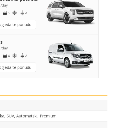
5
/day
5
A
ogledajte ponudu
s
0
/day
4
A
ogledajte ponudu
tnika, SUV, Automatski, Premium.