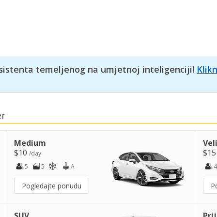
sistenta temeljenog na umjetnoj inteligenciji!
Klik
er
Medium
Vel
$10
$1
/day
5
5
A
4
Pogledajte ponudu
P
SUV
Pri