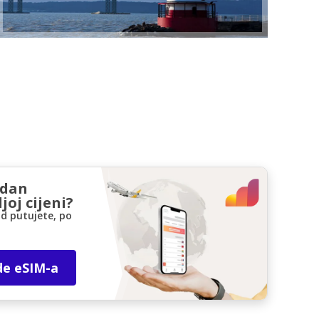
zdan
joj cijeni?
d putujete, po
de eSIM-a