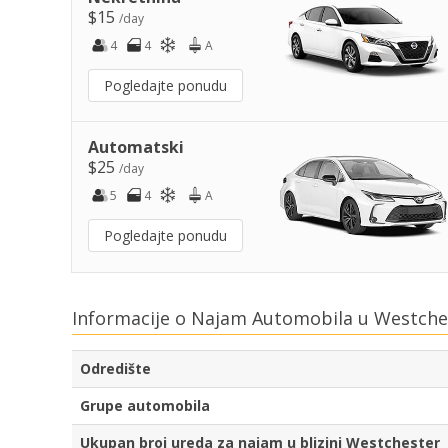
$15
/day
4
4
A
Pogledajte ponudu
Automatski
$25
/day
5
4
A
Pogledajte ponudu
Informacije o Najam Automobila u Westche
Odredište
Grupe automobila
Ukupan broj ureda za najam u blizini Westchester