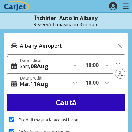
Închirieri Auto în Albany
Rezervă-ți mașina în 3 minute
Data ridicării:
08
Aug
Sâm
3
zile
Data predării:
11
Aug
Mar
Predați mașina la același birou
Șofer între 26 și 69 de ani