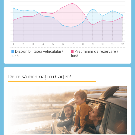
Disponibilitatea vehiculului /
Preț minim de rezervare /
lună
lună
De ce să închiriați cu CarJet?
Economii de top
Accesați ofertele exclusive ale
furnizorilor noștri