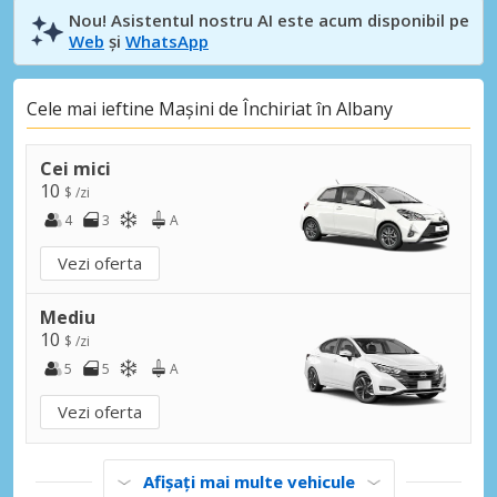
Nou! Asistentul nostru AI este acum disponibil pe
Web
și
WhatsApp
Cele mai ieftine Mașini de Închiriat în Albany
Cei mici
10
$ /zi
4
3
A
Vezi oferta
Mediu
10
$ /zi
5
5
A
Vezi oferta
Afișați mai multe vehicule