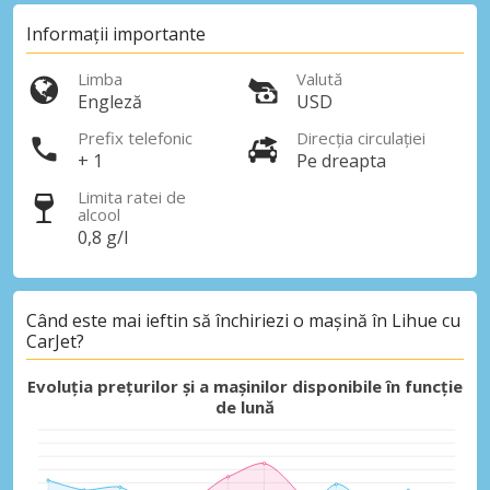
Informații importante
Limba
Valută
Engleză
USD
Prefix telefonic
Direcția circulației
+ 1
Pe dreapta
Limita ratei de
alcool
0,8 g/l
Când este mai ieftin să închiriezi o mașină în Lihue cu
CarJet?
Evoluția prețurilor și a mașinilor disponibile în funcție
de lună