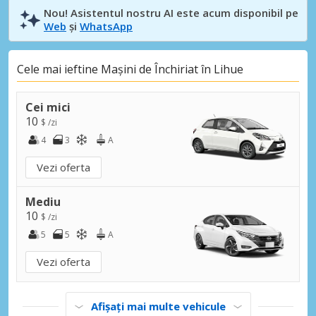
Nou! Asistentul nostru AI este acum disponibil pe
Web
și
WhatsApp
Cele mai ieftine Mașini de Închiriat în Lihue
Cei mici
10
$ /zi
4
3
A
Vezi oferta
Mediu
10
$ /zi
5
5
A
Vezi oferta
Afișați mai multe vehicule