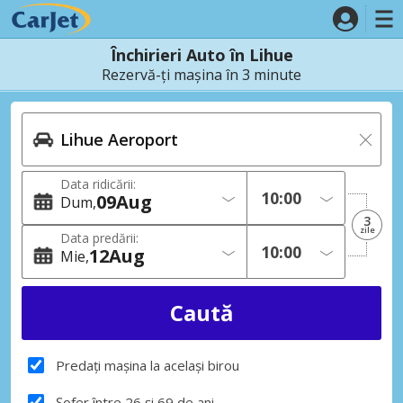
Închirieri Auto în Lihue
Rezervă-ți mașina în 3 minute
Data ridicării:
09
Aug
Dum
3
zile
Data predării:
12
Aug
Mie
Predați mașina la același birou
Șofer între 26 și 69 de ani