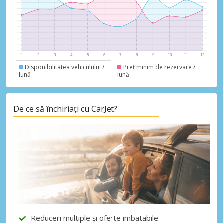
Disponibilitatea vehiculului /
Preț minim de rezervare /
lună
lună
De ce să închiriați cu CarJet?
Economii de top
Accesați ofertele exclusive ale
furnizorilor noștri
Reduceri multiple și oferte imbatabile