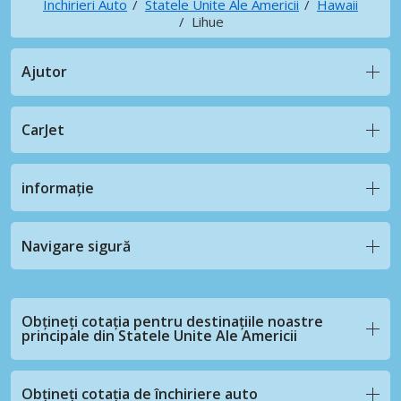
Închirieri Auto
Statele Unite Ale Americii
Hawaii
Lihue
Ajutor
CarJet
informație
Navigare sigură
Obțineți cotația pentru destinațiile noastre
principale din Statele Unite Ale Americii
Obțineți cotația de închiriere auto