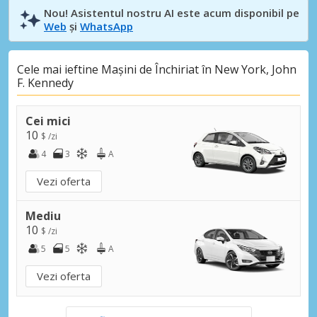
Nou! Asistentul nostru AI este acum disponibil pe
Web
și
WhatsApp
Cele mai ieftine Mașini de Închiriat în New York, John
F. Kennedy
Cei mici
10
$ /zi
4
3
A
Vezi oferta
Mediu
10
$ /zi
5
5
A
Vezi oferta