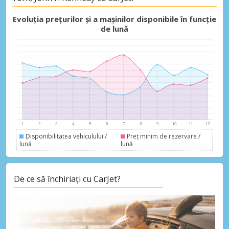
Evoluția prețurilor și a mașinilor disponibile în funcție
de lună
Disponibilitatea vehiculului /
Preț minim de rezervare /
lună
lună
De ce să închiriați cu CarJet?