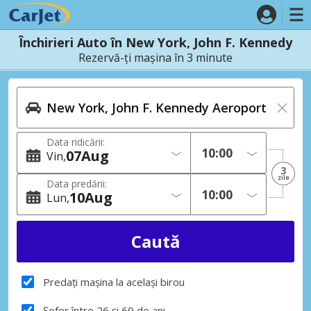
Închirieri Auto în New York, John F. Kennedy
Rezervă-ți mașina în 3 minute
Data ridicării:
07
Aug
Vin
3
zile
Data predării:
10
Aug
Lun
Predați mașina la același birou
Șofer între 26 și 69 de ani