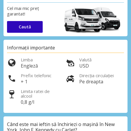
Cel mai mic preț
garantat!
Caută
Informații importante
Limba
Valută
Engleză
USD
Prefix telefonic
Direcția circulației
+ 1
Pe dreapta
Limita ratei de
alcool
0,8 g/l
Când este mai ieftin să închiriezi o mașină în New
York, John F. Kennedy cu CarJet?