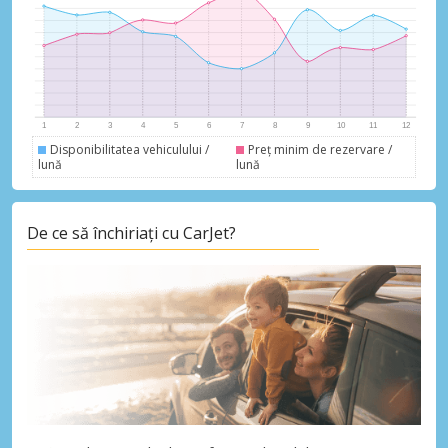
Disponibilitatea vehiculului /
Preț minim de rezervare /
lună
lună
De ce să închiriați cu CarJet?
Economii de top
Accesați ofertele exclusive ale
furnizorilor noștri