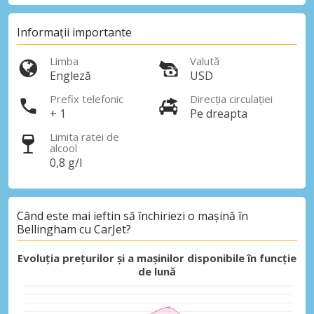
Informații importante
Limba
Valută
Engleză
USD
Prefix telefonic
Direcția circulației
+ 1
Pe dreapta
Limita ratei de
alcool
0,8 g/l
Când este mai ieftin să închiriezi o mașină în
Bellingham cu CarJet?
Evoluția prețurilor și a mașinilor disponibile în funcție
de lună