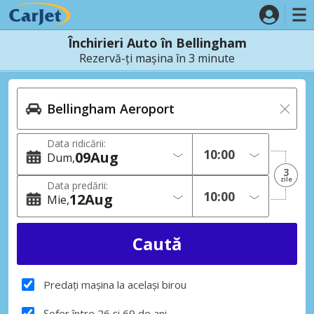
Închirieri Auto în Bellingham
Rezervă-ți mașina în 3 minute
Data ridicării:
09
Aug
Dum
3
zile
Data predării:
12
Aug
Mie
Predați mașina la același birou
Șofer între 26 și 69 de ani