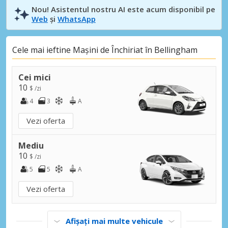
Nou! Asistentul nostru AI este acum disponibil pe
Web
și
WhatsApp
Cele mai ieftine Mașini de Închiriat în Bellingham
Cei mici
10
$ /zi
4
3
A
Vezi oferta
Mediu
10
$ /zi
5
5
A
Vezi oferta
Afișați mai multe vehicule