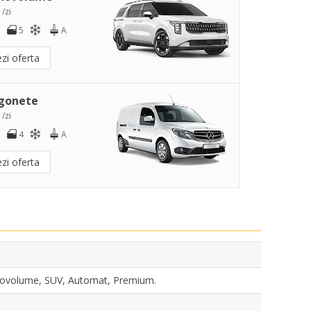
 /zi
5
A
zi oferta
gonete
 /zi
4
A
zi oferta
novolume, SUV, Automat, Premium.