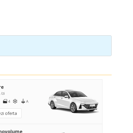
re
 /zi
4
A
zi oferta
novolume