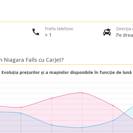
Prefix telefonic
Direcția c
+ 1
Pe dre
n Niagara Falls cu CarJet?
Evoluția prețurilor și a mașinilor disponibile în funcție de lună