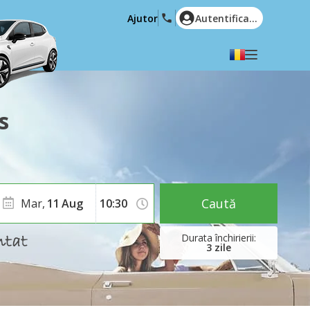
Ajutor
Autentificare
Alegeți limba dvs
English
Español
s
Deutsch
Français
Italiano
Nederlands
Português
English (US)
Polski
Türkçe
Caută
Mar,
11
Aug
Română
Ελληνικά
Русский
Hrvatski
3
zile
العربية