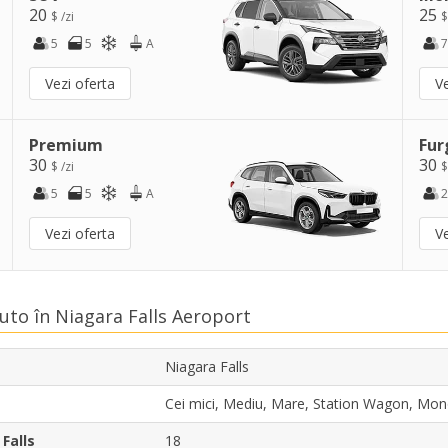
20
25
$ /zi
$
5
5
A
7
Vezi oferta
Ve
Premium
Fur
30
30
$ /zi
$
5
5
A
2
Vezi oferta
Ve
Auto în Niagara Falls Aeroport
Niagara Falls
Cei mici, Mediu, Mare, Station Wagon, Mo
Falls
18