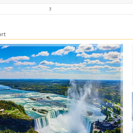
3
ort