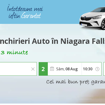
Închirieri Auto în Niagara Fall
Sâm,
08
Aug