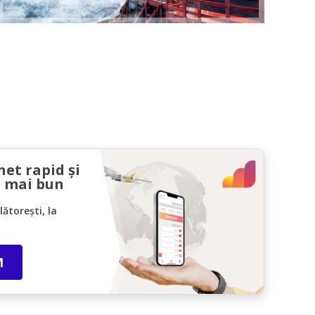
net rapid și
l mai bun
ătorești, la
M