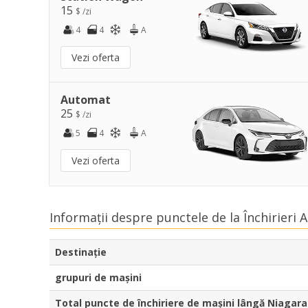
15
$ /zi
4
4
A
Vezi oferta
Automat
25
$ /zi
5
4
A
Vezi oferta
Informații despre punctele de la Închirieri 
Destinaţie
grupuri de mașini
Total puncte de închiriere de mașini lângă Niagara 