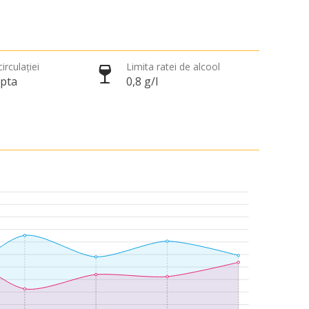
irculației
Limita ratei de alcool
apta
0,8 g/l