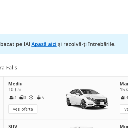
 bazat pe IA!
Apasă aici
și rezolvă-ți întrebările.
ra Falls
Mediu
Ma
10
15
$ /zi
$
5
5
A
4
Vezi oferta
Ve
SUV
Mo