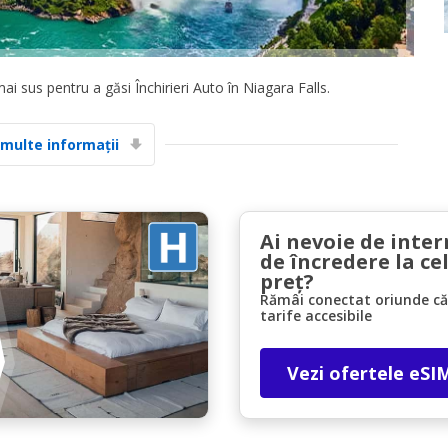
i sus pentru a găsi Închirieri Auto în Niagara Falls.
 multe informații
Economii de top
Accesați ofertele exclusive ale furnizorilor
noștri
Ai nevoie de inter
de încredere la ce
preț?
Rămâi conectat oriunde căl
Autentificare cu eLink
tarife accesibile
Vezi ofertele eSI