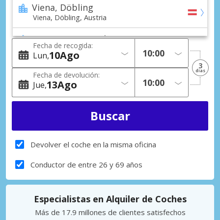
Viena, Döbling
Viena, Döbling, Austria
Viena, Donaustadt
Fecha de recogida:
Viena, Donaustadt, Austria
10
Ago
Lun
3
Viena, Erdberg Ciudad
dias
Fecha de devolución:
Viena, Erdberg, Austria
13
Ago
Jue
Viena, Floridsdorf
Viena, Floridsdorf, Austria
Viena, Innere Stadt
Viena, Innere Stadt, Austria
Devolver el coche en la misma oficina
Viena, Landstrasse
Conductor de entre 26 y 69 años
Viena, Landstrasse, Austria
Viena, Leopoldstadt
Especialistas en Alquiler de Coches
Viena, Leopoldstadt, Austria
Más de 17.9 millones de clientes satisfechos