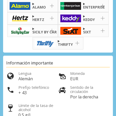
ALAMO
ENTERPRISE
HERTZ
KEDDY
SICILY BY CAR
SIXT
THRIFTY
Información importante
Lengua
Moneda
Alemán
EUR
Descuentos especiales
Prefijo telefónico
Sentido de la
Accede a ofertas exclusivas de nuestros
circulación
+ 43
proveedores.
Por la derecha
Límite de la tasa de
alcohol
0,5 g/l