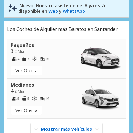
¡Nuevo! Nuestro asistente de IA ya está
disponible en
Web
y
WhatsApp
Los Coches de Alquiler más Baratos en Santander
Pequeños
3
€ /día
4
3
M
Ver Oferta
Medianos
4
€ /día
5
5
M
Ver Oferta
Mostrar más vehículos